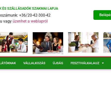
K ÉS SZÁLLÁSADÓK SZAKMAI LAPJA
Belépé
fonszámunk: +36/20-42-300-42
eu vagy
üzenhet a weblapról
LÁTÓKNAK
VÁLLALKOZÁS
ÚJSÁG
FESZTIVÁLKALAUZ