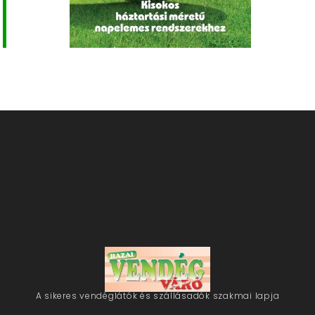
A sikeres vendéglátók és szállásadók szakmai lapja