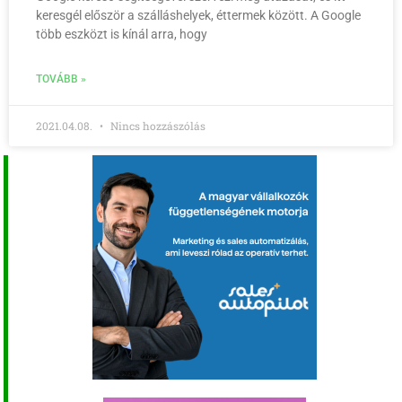
keresgél először a szálláshelyek, éttermek között. A Google
több eszközt is kínál arra, hogy
TOVÁBB »
2021.04.08.
Nincs hozzászólás