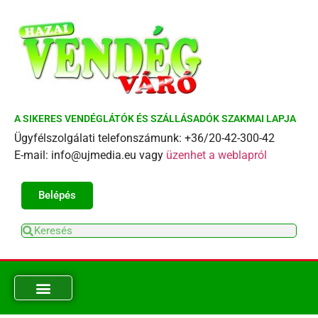
A SIKERES VENDÉGLÁTÓK ÉS SZÁLLÁSADÓK SZAKMAI LAPJA
Ügyfélszolgálati telefonszámunk: +36/20-42-300-42
E-mail: info@ujmedia.eu vagy
üzenhet a weblapról
Belépés