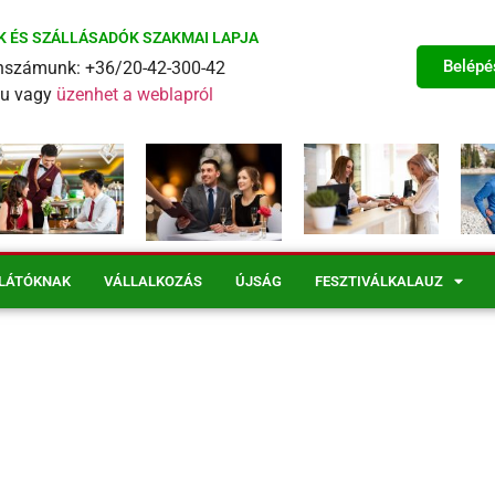
K ÉS SZÁLLÁSADÓK SZAKMAI LAPJA
Belépé
fonszámunk: +36/20-42-300-42
eu vagy
üzenhet a weblapról
LÁTÓKNAK
VÁLLALKOZÁS
ÚJSÁG
FESZTIVÁLKALAUZ