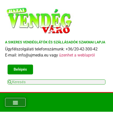
A SIKERES VENDÉGLÁTÓK ÉS SZÁLLÁSADÓK SZAKMAI LAPJA
Ügyfélszolgálati telefonszámunk: +36/20-42-300-42
E-mail: info@ujmedia.eu vagy
üzenhet a weblapról
Belépés