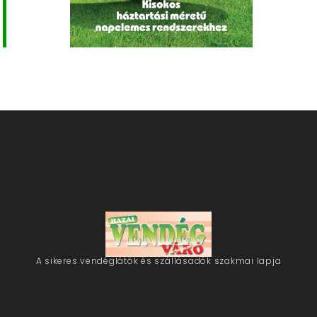
A sikeres vendéglátók és szállásadók szakmai lapja