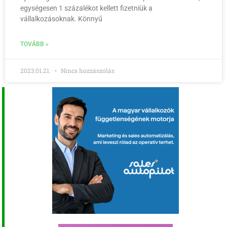
egységesen 1 százalékot kellett fizetniük a
vállalkozásoknak. Könnyű
TOVÁBB »
2023.01.21.
Nincs hozzászólás