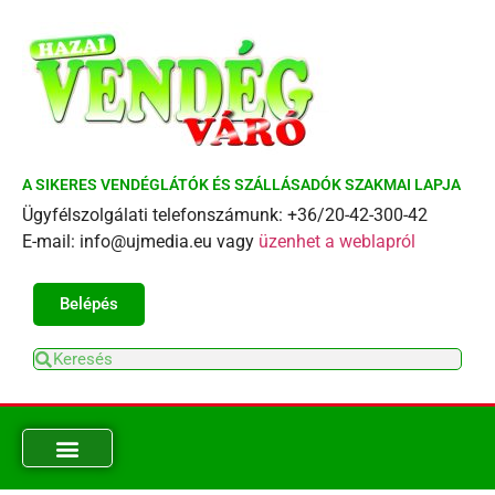
A SIKERES VENDÉGLÁTÓK ÉS SZÁLLÁSADÓK SZAKMAI LAPJA
Ügyfélszolgálati telefonszámunk: +36/20-42-300-42
E-mail: info@ujmedia.eu vagy
üzenhet a weblapról
Belépés