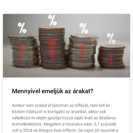
Mennyivel emeljük az árakat?
Amikor nem szalad el túlzottan az infláció, nem kell év
közben többször is korrigálni az árainkat, akkor sok
vállalkozó év elején igazítja hozzá saját árait az általános
áremelkedéshez. Megjelent a hivatalos adat: 3,7 százalék
volt a 2024-es átlagos éves infláció. De vajon jót teszünk-e