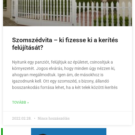
Szomszédvita – ki fizesse ki a kerítés
felújítását?
Nyitunk egy panziót, felújítjuk az épületet, csinosítjuk a
környezetét. Jogos elvárás, hogy minden úgy nézzen ki,
ahogyan megálmodtuk. Igen ám, de másokhoz is
igazodnunk kell. Ott egy szomszéd, s bizony, állandó
bosszankodás forrása lehet, ha a két telek közötti kerítés
TOVÁBB »
2022.02.28.
Nincs hozzászólás