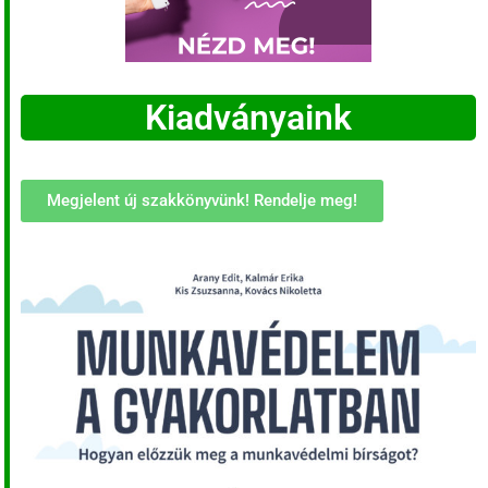
Kiadványaink
Megjelent új szakkönyvünk! Rendelje meg!