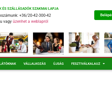
K ÉS SZÁLLÁSADÓK SZAKMAI LAPJA
Belépé
fonszámunk: +36/20-42-300-42
eu vagy
üzenhet a weblapról
LÁTÓKNAK
VÁLLALKOZÁS
ÚJSÁG
FESZTIVÁLKALAUZ