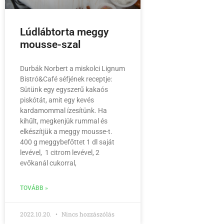
Lúdlábtorta meggy
mousse-szal
Durbák Norbert a miskolci Lignum
Bistró&Café séfjének receptje:
Sütünk egy egyszerű kakaós
piskótát, amit egy kevés
kardamommal ízesítünk. Ha
kihűlt, megkenjük rummal és
elkészítjük a meggy mousse-t.
400 g meggybefőttet 1 dl saját
levével, 1 citrom levével, 2
evőkanál cukorral,
TOVÁBB »
2022.10.20.
Nincs hozzászólás