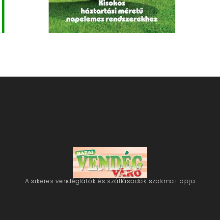
A sikeres vendéglátók és szállásadók szakmai lapja