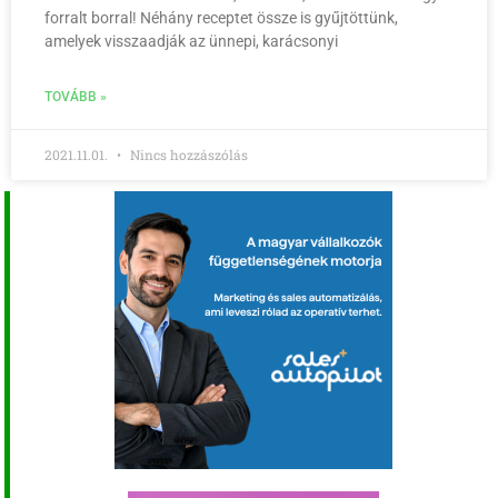
forralt borral! Néhány receptet össze is gyűjtöttünk,
amelyek visszaadják az ünnepi, karácsonyi
TOVÁBB »
2021.11.01.
Nincs hozzászólás