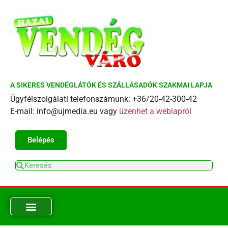
A SIKERES VENDÉGLÁTÓK ÉS SZÁLLÁSADÓK SZAKMAI LAPJA
Ügyfélszolgálati telefonszámunk: +36/20-42-300-42
E-mail: info@ujmedia.eu vagy
üzenhet a weblapról
Belépés