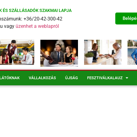
K ÉS SZÁLLÁSADÓK SZAKMAI LAPJA
Belépé
fonszámunk: +36/20-42-300-42
eu vagy
üzenhet a weblapról
LÁTÓKNAK
VÁLLALKOZÁS
ÚJSÁG
FESZTIVÁLKALAUZ