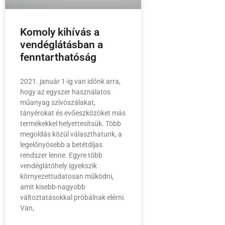
Komoly kihívás a
vendéglátásban a
fenntarthatóság
2021. január 1-ig van időnk arra,
hogy az egyszer használatos
műanyag szívószálakat,
tányérokat és evőeszközöket más
termékekkel helyettesítsük. Több
megoldás közül választhatunk, a
legelőnyösebb a betétdíjas
rendszer lenne. Egyre több
vendéglátóhely igyekszik
környezettudatosan működni,
amit kisebb-nagyobb
változtatásokkal próbálnak elérni.
Van,