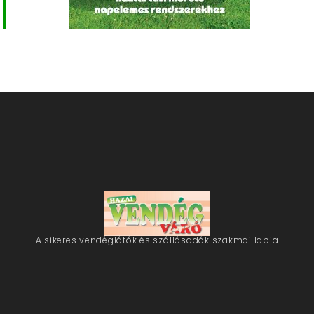
A sikeres vendéglátók és szállásadók szakmai lapja