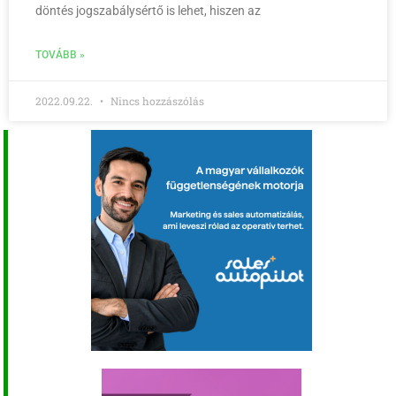
döntés jogszabálysértő is lehet, hiszen az
TOVÁBB »
2022.09.22.
Nincs hozzászólás