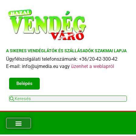
A SIKERES VENDÉGLÁTÓK ÉS SZÁLLÁSADÓK SZAKMAI LAPJA
Ügyfélszolgálati telefonszámunk: +36/20-42-300-42
E-mail: info@ujmedia.eu vagy
üzenhet a weblapról
Belépés