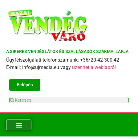
A SIKERES VENDÉGLÁTÓK ÉS SZÁLLÁSADÓK SZAKMAI LAPJA
Ügyfélszolgálati telefonszámunk: +36/20-42-300-42
E-mail: info@ujmedia.eu vagy
üzenhet a weblapról
Belépés