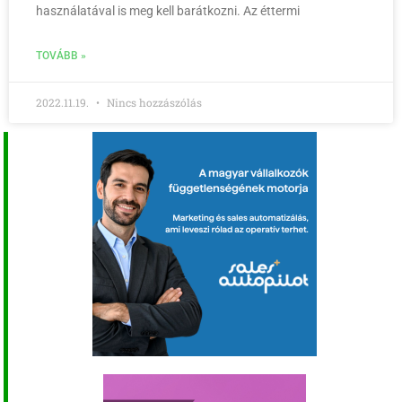
használatával is meg kell barátkozni. Az éttermi
TOVÁBB »
2022.11.19.
Nincs hozzászólás