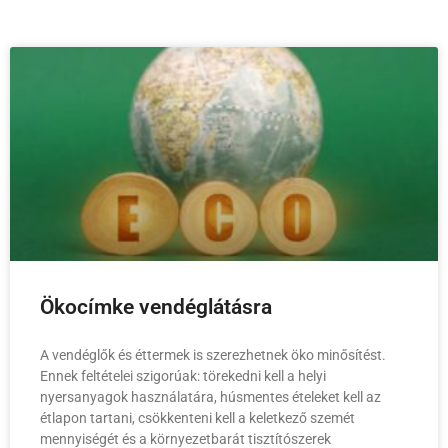
Ökocímke vendéglátásra
A vendéglők és éttermek is szerezhetnek öko minősítést.
Ennek feltételei szigorúak: törekedni kell a helyi
nyersanyagok használatára, húsmentes ételeket kell az
étlapon tartani, csökkenteni kell a keletkező szemét
mennyiségét és a környezetbarát tisztítószerek