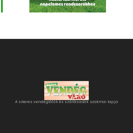
A sikeres vendéglátók és szállásadók szakmai lapja