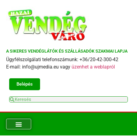
A SIKERES VENDÉGLÁTÓK ÉS SZÁLLÁSADÓK SZAKMAI LAPJA
Ügyfélszolgálati telefonszámunk: +36/20-42-300-42
E-mail: info@ujmedia.eu vagy
üzenhet a weblapról
Belépés