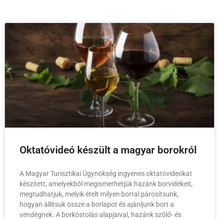
Oktatóvideó készült a magyar borokról
A Magyar Turisztikai Ügynökség ingyenes oktatóvideókat
készített, amelyekből megismerhetjük hazánk borvidékeit,
megtudhatjuk, melyik ételt milyen borral párosítsunk,
hogyan állítsuk össze a borlapot és ajánljunk bort a
vendégnek. A borkóstolás alapjaival, hazánk szőlő- és