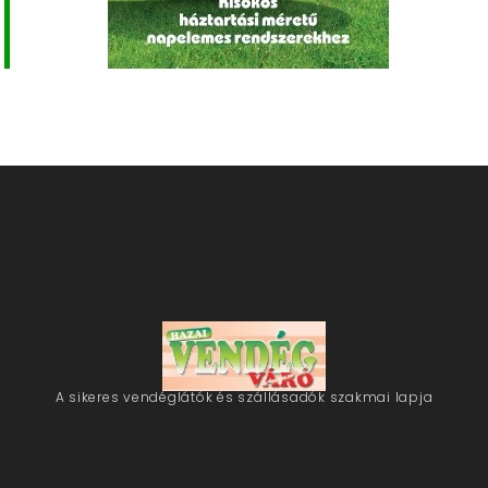
A sikeres vendéglátók és szállásadók szakmai lapja