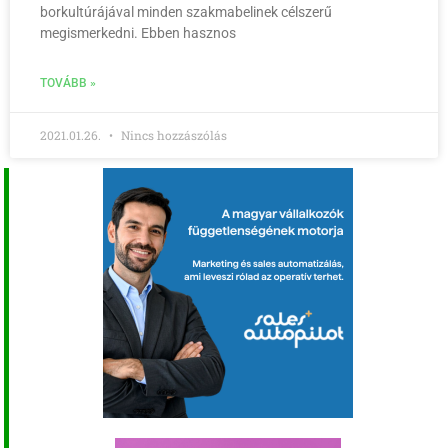
borkultúrájával minden szakmabelinek célszerű
megismerkedni. Ebben hasznos
TOVÁBB »
2021.01.26.
Nincs hozzászólás