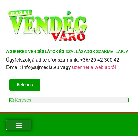
A SIKERES VENDÉGLÁTÓK ÉS SZÁLLÁSADÓK SZAKMAI LAPJA
Ügyfélszolgálati telefonszámunk: +36/20-42-300-42
E-mail: info@ujmedia.eu vagy
üzenhet a weblapról
Belépés