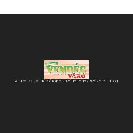
A sikeres vendéglátók és szállásadók szakmai lapja