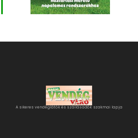
A sikeres vendéglátók és szállásadók szakmai lapja