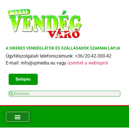
A SIKERES VENDÉGLÁTÓK ÉS SZÁLLÁSADÓK SZAKMAI LAPJA
Ügyfélszolgálati telefonszámunk: +36/20-42-300-42
E-mail: info@ujmedia.eu vagy
üzenhet a weblapról
Belépés