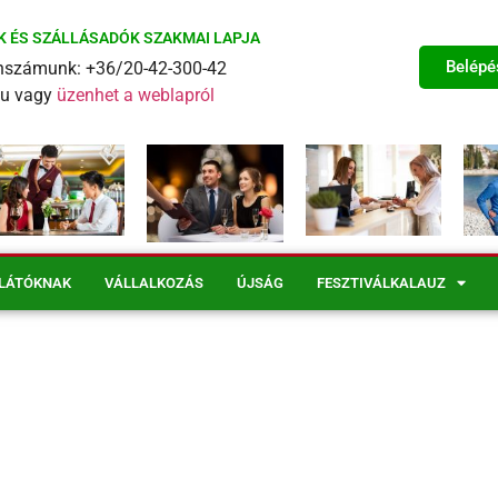
K ÉS SZÁLLÁSADÓK SZAKMAI LAPJA
Belépé
fonszámunk: +36/20-42-300-42
eu vagy
üzenhet a weblapról
LÁTÓKNAK
VÁLLALKOZÁS
ÚJSÁG
FESZTIVÁLKALAUZ