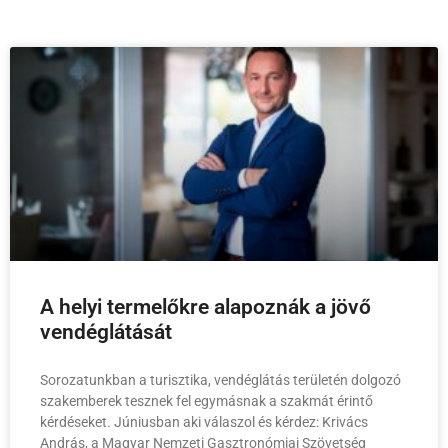
A helyi termelőkre alapoznák a jövő
vendéglátását
Sorozatunkban a turisztika, vendéglátás területén dolgozó
szakemberek tesznek fel egymásnak a szakmát érintő
kérdéseket. Júniusban aki válaszol és kérdez: Krivács
András, a Magyar Nemzeti Gasztronómiai Szövetség