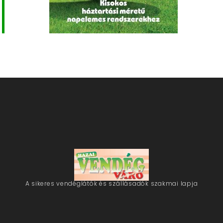
A sikeres vendéglátók és szállásadók szakmai lapja