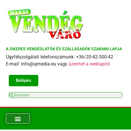
A SIKERES VENDÉGLÁTÓK ÉS SZÁLLÁSADÓK SZAKMAI LAPJA
Ügyfélszolgálati telefonszámunk: +36/20-42-300-42
E-mail: info@ujmedia.eu vagy
üzenhet a weblapról
Belépés