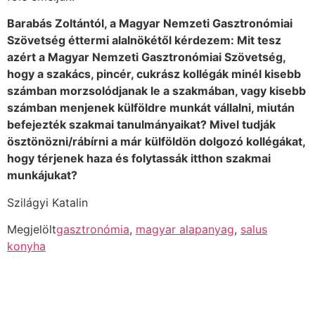
Barabás Zoltántól, a Magyar Nemzeti Gasztronómiai
Szövetség éttermi alalnökétől kérdezem: Mit tesz
azért a Magyar Nemzeti Gasztronómiai Szövetség,
hogy a szakács, pincér, cukrász kollégák minél kisebb
számban morzsolódjanak le a szakmában, vagy kisebb
számban menjenek külföldre munkát vállalni, miután
befejezték szakmai tanulmányaikat? Mivel tudják
ösztönözni/rábírni a már külföldön dolgozó kollégákat,
hogy térjenek haza és folytassák itthon szakmai
munkájukat?
Szilágyi Katalin
Megjelölt
gasztronómia
,
magyar alapanyag
,
salus
konyha