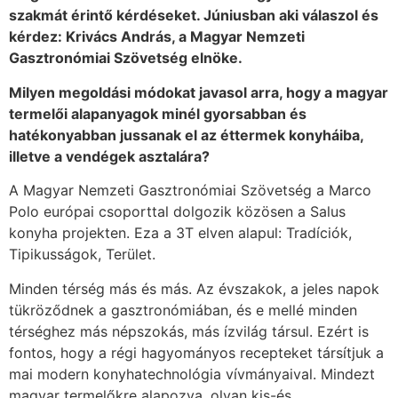
szakmát érintő kérdéseket. Júniusban aki válaszol és
kérdez: Krivács András, a Magyar Nemzeti
Gasztronómiai Szövetség elnöke.
Milyen megoldási módokat javasol arra, hogy a magyar
termelői alapanyagok minél gyorsabban és
hatékonyabban jussanak el az éttermek konyháiba,
illetve a vendégek asztalára?
A Magyar Nemzeti Gasztronómiai Szövetség a Marco
Polo európai csoporttal dolgozik közösen a Salus
konyha projekten. Eza a 3T elven alapul: Tradíciók,
Tipikusságok, Terület.
Minden térség más és más. Az évszakok, a jeles napok
tükröződnek a gasztronómiában, és e mellé minden
térséghez más népszokás, más ízvilág társul. Ezért is
fontos, hogy a régi hagyományos recepteket társítjuk a
mai modern konyhatechnológia vívmányaival. Mindezt
magyar termelőkre alapozva, olyan kis-és