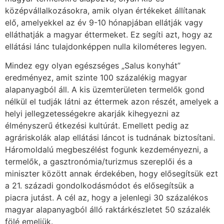
középvállalkozásokra, amik olyan értékeket állítanak
elő, amelyekkel az év 9-10 hónapjában ellátják vagy
elláthatják a magyar éttermeket. Ez segíti azt, hogy az
ellátási lánc tulajdonképpen nulla kilométeres legyen.
Mindez egy olyan egészséges „Salus konyhát”
eredményez, amit szinte 100 százalékig magyar
alapanyagból áll. A kis üzemterületen termelők gond
nélkül el tudják látni az éttermek azon részét, amelyek a
helyi jellegzetességekre akarják kihegyezni az
élményszerű étkezési kultúrát. Emellett pedig az
agráriskolák alap ellátási láncot is tudnának biztosítani.
Háromoldalú megbeszélést fogunk kezdeményezni, a
termelők, a gasztronómia/turizmus szereplői és a
miniszter között annak érdekében, hogy elősegítsük ezt
a 21. századi gondolkodásmódot és elősegítsük a
piacra jutást. A cél az, hogy a jelenlegi 30 százalékos
magyar alapanyagból álló raktárkészletet 50 százalék
fölé emeljük.