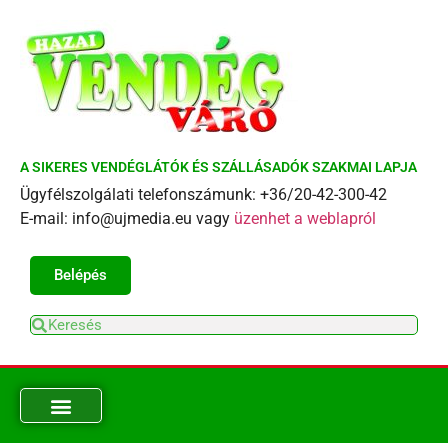
A SIKERES VENDÉGLÁTÓK ÉS SZÁLLÁSADÓK SZAKMAI LAPJA
Ügyfélszolgálati telefonszámunk: +36/20-42-300-42
E-mail: info@ujmedia.eu vagy
üzenhet a weblapról
Belépés