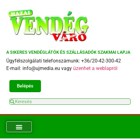
A SIKERES VENDÉGLÁTÓK ÉS SZÁLLÁSADÓK SZAKMAI LAPJA
Ügyfélszolgálati telefonszámunk: +36/20-42-300-42
E-mail: info@ujmedia.eu vagy
üzenhet a weblapról
Belépés