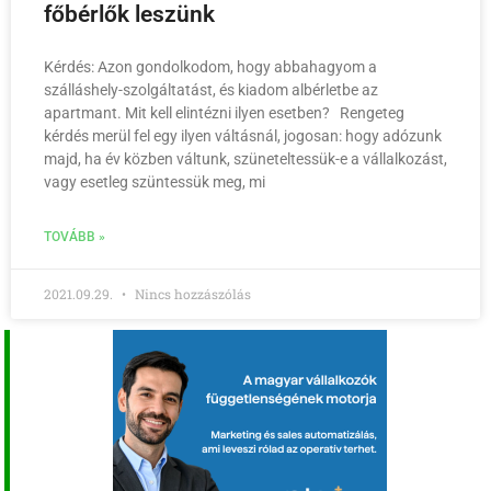
főbérlők leszünk
Kérdés: Azon gondolkodom, hogy abbahagyom a
szálláshely-szolgáltatást, és kiadom albérletbe az
apartmant. Mit kell elintézni ilyen esetben? Rengeteg
kérdés merül fel egy ilyen váltásnál, jogosan: hogy adózunk
majd, ha év közben váltunk, szüneteltessük-e a vállalkozást,
vagy esetleg szüntessük meg, mi
TOVÁBB »
2021.09.29.
Nincs hozzászólás