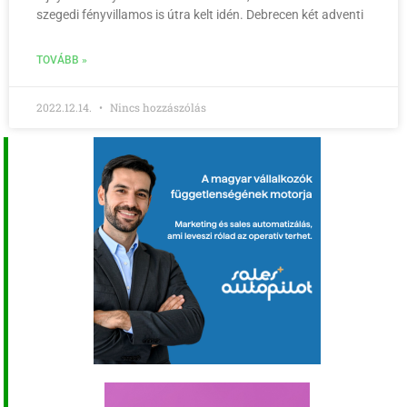
szegedi fényvillamos is útra kelt idén. Debrecen két adventi
TOVÁBB »
2022.12.14.
Nincs hozzászólás