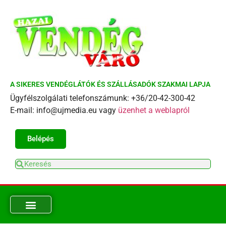
A SIKERES VENDÉGLÁTÓK ÉS SZÁLLÁSADÓK SZAKMAI LAPJA
Ügyfélszolgálati telefonszámunk: +36/20-42-300-42
E-mail: info@ujmedia.eu vagy
üzenhet a weblapról
Belépés