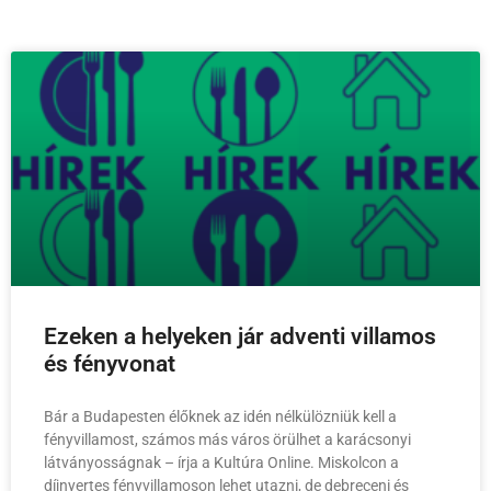
Ezeken a helyeken jár adventi villamos
és fényvonat
Bár a Budapesten élőknek az idén nélkülözniük kell a
fényvillamost, számos más város örülhet a karácsonyi
látványosságnak – írja a Kultúra Online. Miskolcon a
díjnyertes fényvillamoson lehet utazni, de debreceni és