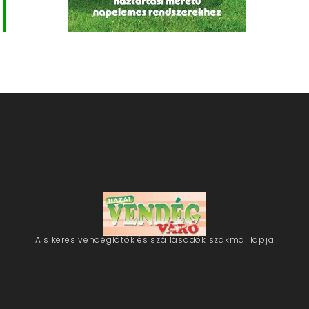
A sikeres vendéglátók és szállásadók szakmai lapja