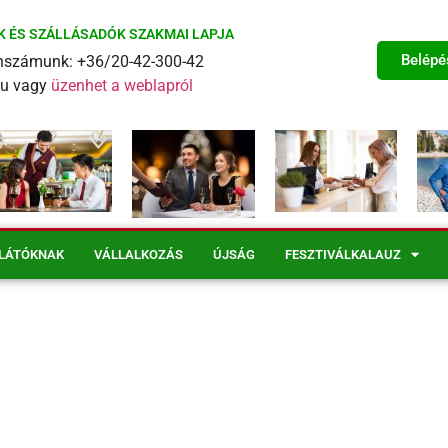
K ÉS SZÁLLÁSADÓK SZAKMAI LAPJA
Belépé
fonszámunk: +36/20-42-300-42
eu vagy
üzenhet a weblapról
LÁTÓKNAK
VÁLLALKOZÁS
ÚJSÁG
FESZTIVÁLKALAUZ