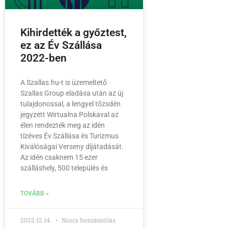
Kihirdették a győztest,
ez az Év Szállása
2022-ben
A Szallas.hu-t is üzemeltető
Szallas Group eladása után az új
tulajdonossal, a lengyel tőzsdén
jegyzett Wirtualna Polskaval az
élen rendezték meg az idén
tízéves Év Szállása és Turizmus
Kiválóságai Verseny díjátadását.
Az idén csaknem 15 ezer
szálláshely, 500 település és
TOVÁBB »
2022.12.14.
Nincs hozzászólás