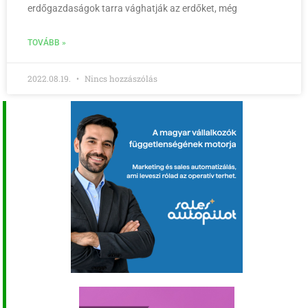
erdőgazdaságok tarra vághatják az erdőket, még
TOVÁBB »
2022.08.19.
Nincs hozzászólás