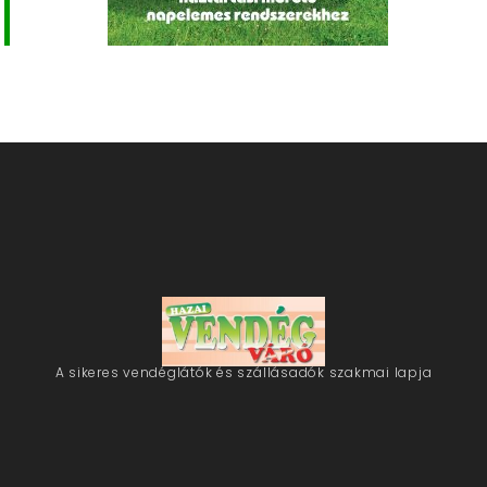
A sikeres vendéglátók és szállásadók szakmai lapja