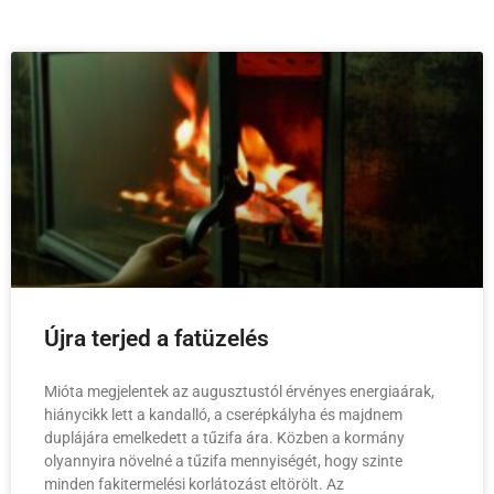
Újra terjed a fatüzelés
Mióta megjelentek az augusztustól érvényes energiaárak,
hiánycikk lett a kandalló, a cserépkályha és majdnem
duplájára emelkedett a tűzifa ára. Közben a kormány
olyannyira növelné a tűzifa mennyiségét, hogy szinte
minden fakitermelési korlátozást eltörölt. Az