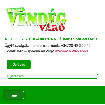
A SIKERES VENDÉGLÁTÓK ÉS SZÁLLÁSADÓK SZAKMAI LAPJA
Ügyfélszolgálati telefonszámunk: +36/20-42-300-42
E-mail: info@ujmedia.eu vagy
üzenhet a weblapról
Belépés