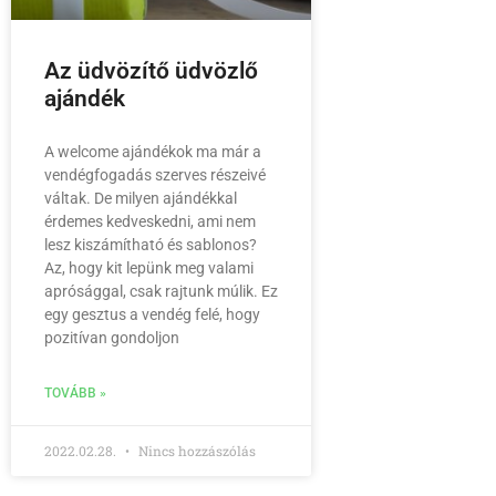
Az üdvözítő üdvözlő
ajándék
A welcome ajándékok ma már a
vendégfogadás szerves részeivé
váltak. De milyen ajándékkal
érdemes kedveskedni, ami nem
lesz kiszámítható és sablonos?
Az, hogy kit lepünk meg valami
aprósággal, csak rajtunk múlik. Ez
egy gesztus a vendég felé, hogy
pozitívan gondoljon
TOVÁBB »
2022.02.28.
Nincs hozzászólás