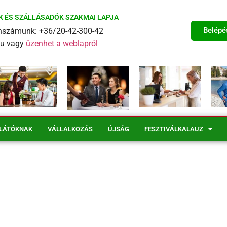
K ÉS SZÁLLÁSADÓK SZAKMAI LAPJA
Belépé
fonszámunk: +36/20-42-300-42
eu vagy
üzenhet a weblapról
LÁTÓKNAK
VÁLLALKOZÁS
ÚJSÁG
FESZTIVÁLKALAUZ