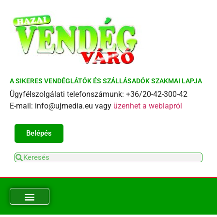
A SIKERES VENDÉGLÁTÓK ÉS SZÁLLÁSADÓK SZAKMAI LAPJA
Ügyfélszolgálati telefonszámunk: +36/20-42-300-42
E-mail: info@ujmedia.eu vagy
üzenhet a weblapról
Belépés