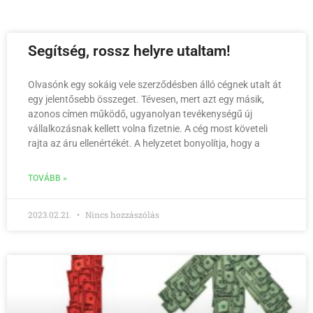
Segítség, rossz helyre utaltam!
Olvasónk egy sokáig vele szerződésben álló cégnek utalt át
egy jelentősebb összeget. Tévesen, mert azt egy másik,
azonos címen működő, ugyanolyan tevékenységű új
vállalkozásnak kellett volna fizetnie. A cég most követeli
rajta az áru ellenértékét. A helyzetet bonyolítja, hogy a
TOVÁBB »
2023.02.21.
Nincs hozzászólás