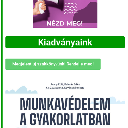
Kiadványaink
Megjelent új szakkönyvünk! Rendelje meg!