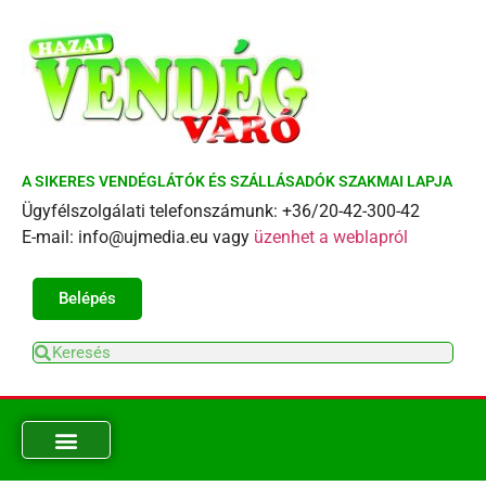
A SIKERES VENDÉGLÁTÓK ÉS SZÁLLÁSADÓK SZAKMAI LAPJA
Ügyfélszolgálati telefonszámunk: +36/20-42-300-42
E-mail: info@ujmedia.eu vagy
üzenhet a weblapról
Belépés