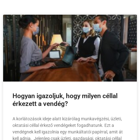
Hogyan igazoljuk, hogy milyen céllal
érkezett a vendég?
A korlátozások ideje alatt kizárólag munkavégzési, üzleti,
oktatási céllal érkező vendégeket fogadhatunk. Ezt a
vendégnek kell igazolnia egy munkáltatói papírral, amit át
kell adnia. Jelenleg csak üzleti, gazdasági, oktatási céllal