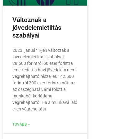
Változnak a
jövedelemletiltás
szabályai
2023. január 1-jén változtak a
jövedelemletiltás szabályai:
28.500 forintról 60 ezer forintra
emelkedett a havi jövedelem nem
végrehajtható része, és 142.500
forintról 200 ezer forintra nőtt az
az összeghatár, ami fölött a
munkabér korlátlanul
végrehajtható. Ha a munkavállaló
ellen végrehajtást
TOVÁBB »