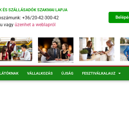
K ÉS SZÁLLÁSADÓK SZAKMAI LAPJA
Belépé
fonszámunk: +36/20-42-300-42
eu vagy
üzenhet a weblapról
LÁTÓKNAK
VÁLLALKOZÁS
ÚJSÁG
FESZTIVÁLKALAUZ