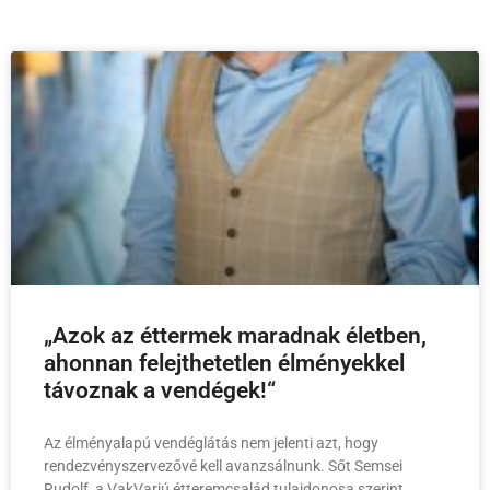
„Azok az éttermek maradnak életben,
ahonnan felejthetetlen élményekkel
távoznak a vendégek!“
Az élményalapú vendéglátás nem jelenti azt, hogy
rendezvényszervezővé kell avanzsálnunk. Sőt Semsei
Rudolf, a VakVarjú étteremcsalád tulajdonosa szerint