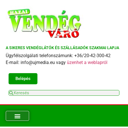
A SIKERES VENDÉGLÁTÓK ÉS SZÁLLÁSADÓK SZAKMAI LAPJA
Ügyfélszolgálati telefonszámunk: +36/20-42-300-42
E-mail: info@ujmedia.eu vagy
üzenhet a weblapról
Belépés