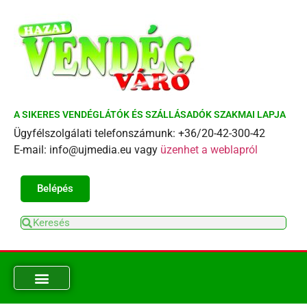
A SIKERES VENDÉGLÁTÓK ÉS SZÁLLÁSADÓK SZAKMAI LAPJA
Ügyfélszolgálati telefonszámunk: +36/20-42-300-42
E-mail: info@ujmedia.eu vagy
üzenhet a weblapról
Belépés