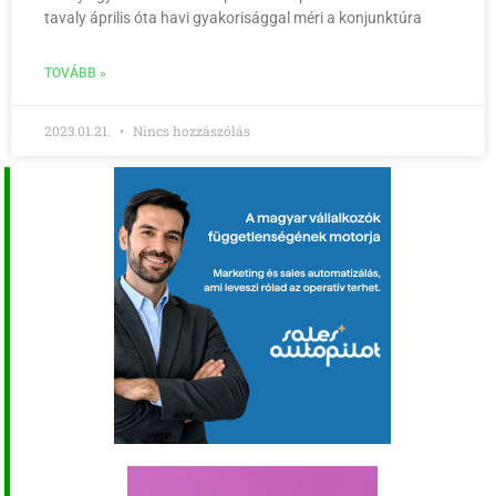
tavaly április óta havi gyakorisággal méri a konjunktúra
TOVÁBB »
2023.01.21.
Nincs hozzászólás