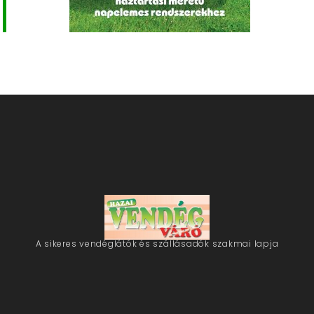
A sikeres vendéglátók és szállásadók szakmai lapja