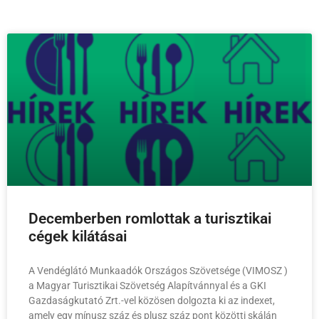
Decemberben romlottak a turisztikai
cégek kilátásai
A Vendéglátó Munkaadók Országos Szövetsége (VIMOSZ )
a Magyar Turisztikai Szövetség Alapítvánnyal és a GKI
Gazdaságkutató Zrt.-vel közösen dolgozta ki az indexet,
amely egy mínusz száz és plusz száz pont közötti skálán