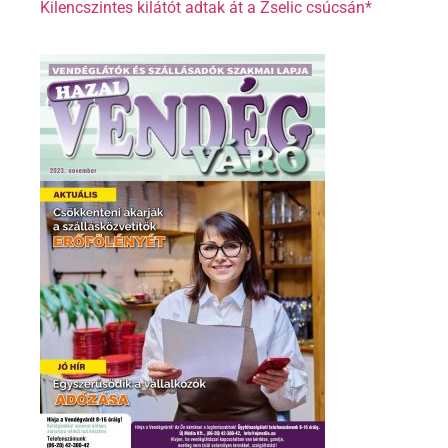
Kilencszintes kilátót adtak át a Zselic csúcsán*