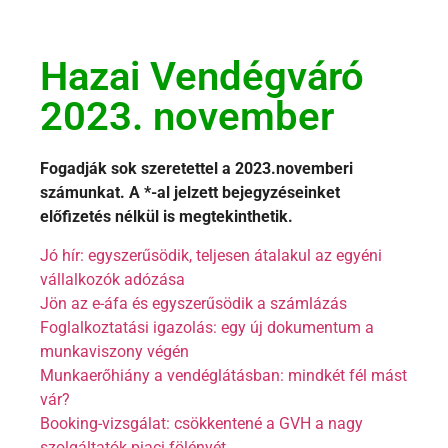
Hazai Vendégváró
2023. november
Fogadják sok szeretettel a 2023.novemberi
számunkat. A *-al jelzett bejegyzéseinket
előfizetés nélkül is megtekinthetik.
Jó hír: egyszerűsödik, teljesen átalakul az egyéni
vállalkozók adózása
Jön az e-áfa és egyszerűsödik a számlázás
Foglalkoztatási igazolás: egy új dokumentum a
munkaviszony végén
Munkaerőhiány a vendéglátásban: mindkét fél mást
vár?
Booking-vizsgálat: csökkentené a GVH a nagy
szolgáltatók piaci fölényét