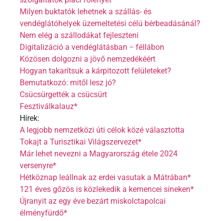
Milyen buktatók lehetnek a szállás- és
vendéglátóhelyek üzemeltetési célú bérbeadásánál?
Nem elég a szállodákat fejleszteni
Digitalizáció a vendéglátásban − féllábon
Közösen dolgozni a jövő nemzedékéért
Hogyan takarítsuk a kárpitozott felületeket?
Bemutatkozó: mitől lesz jó?
Csücsürgették a csücsürt
Fesztiválkalauz*
Hírek:
A legjobb nemzetközi úti célok közé választotta
Tokajt a Turisztikai Világszervezet*
Már lehet nevezni a Magyarország étele 2024
versenyre*
Hétköznap leállnak az erdei vasutak a Mátrában*
121 éves gőzös is közlekedik a kemencei síneken*
Újranyit az egy éve bezárt miskolctapolcai
élményfürdő*