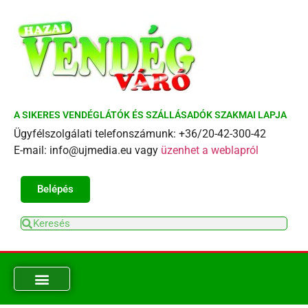
A SIKERES VENDÉGLÁTÓK ÉS SZÁLLÁSADÓK SZAKMAI LAPJA
Ügyfélszolgálati telefonszámunk: +36/20-42-300-42
E-mail: info@ujmedia.eu vagy
üzenhet a weblapról
Belépés