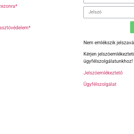
zezonra*
yasztóvédelem*
Nem emlékszik jelszavá
Kérjen jelszóemlékeztető
ügyfélszolgálatunkhoz!
Jelszóemlékeztető
Ügyfélszolgálat