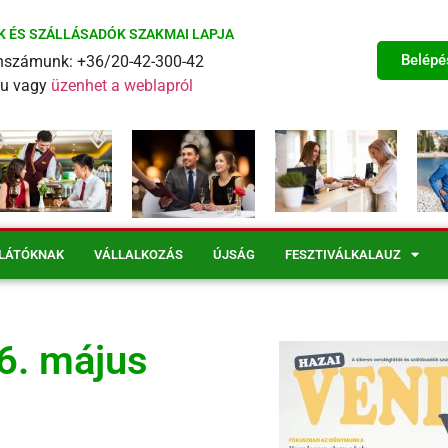
K ÉS SZÁLLÁSADÓK SZAKMAI LAPJA
Belépé
fonszámunk: +36/20-42-300-42
eu vagy
üzenhet a weblapról
LÁTÓKNAK
VÁLLALKOZÁS
ÚJSÁG
FESZTIVÁLKALAUZ
6. május