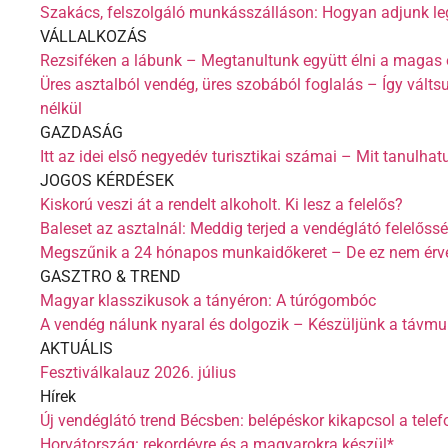
Szakács, felszolgáló munkásszálláson: Hogyan adjunk le
VÁLLALKOZÁS
Rezsiféken a lábunk – Megtanultunk együtt élni a magas 
Üres asztalból vendég, üres szobából foglalás – Így váltsu
nélkül
GAZDASÁG
Itt az idei első negyedév turisztikai számai – Mit tanulha
JOGOS KÉRDÉSEK
Kiskorú veszi át a rendelt alkoholt. Ki lesz a felelős?
Baleset az asztalnál: Meddig terjed a vendéglátó felelőss
Megszűnik a 24 hónapos munkaidőkeret – De ez nem érv
GASZTRO & TREND
Magyar klasszikusok a tányéron: A túrógombóc
A vendég nálunk nyaral és dolgozik – Készüljünk a távmu
AKTUÁLIS
Fesztiválkalauz 2026. július
Hírek
Új vendéglátó trend Bécsben: belépéskor kikapcsol a telef
Horvátország: rekordévre és a magyarokra készül*