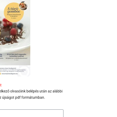
t:
delkező olvasóink belépés után az alábbi
k az újságot pdf formátumban.