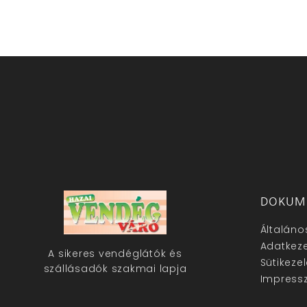
DOKUM
Általáno
Adatkeze
A sikeres vendéglátók és
Sütikeze
szállásadók szakmai lapja
Impress