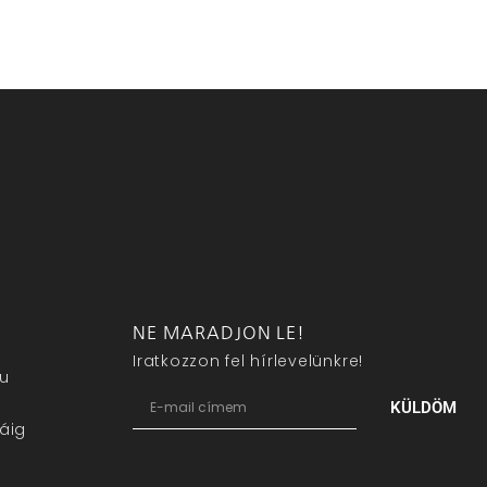
NE MARADJON LE!
Iratkozzon fel hírlevelünkre!
eu
KÜLDÖM
áig