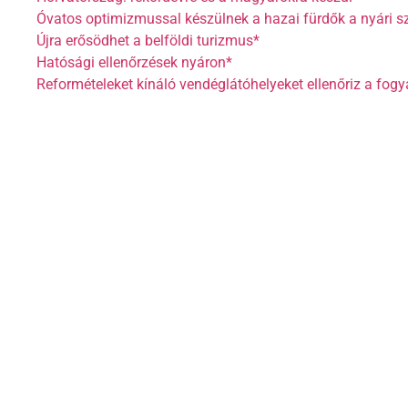
Óvatos optimizmussal készülnek a hazai fürdők a nyári s
Újra erősödhet a belföldi turizmus*
Hatósági ellenőrzések nyáron*
Reformételeket kínáló vendéglátóhelyeket ellenőriz a fog