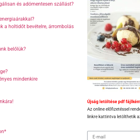
gálisan és adómentesen szállást?
energiaárakkal?
k a holtidőt bevételre, árrombolás
tunk belőlük?
ége?
ényes mindenkire
nkára!
Újság letöltése pdf fájlkén
Az
online előfizetéssel ren
linkre kattintva letöltheti
on*