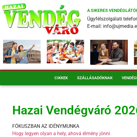
A SIKERES VENDÉGLÁTÓ
Ügyfélszolgálati tele
E-mail: info@ujmedia.
CIKKEK
SZÁLLÁSADÓKNAK
VENDÉG
Hazai Vendégváró 202
FÓKUSZBAN AZ IDÉNYMUNKA
Hogy legyen olyan a hely, ahová élmény jönni