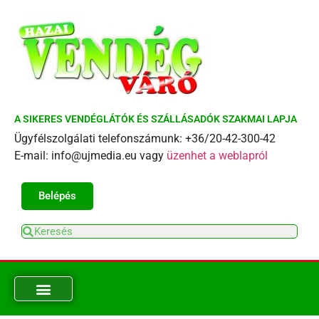
A SIKERES VENDÉGLÁTÓK ÉS SZÁLLÁSADÓK SZAKMAI LAPJA
Ügyfélszolgálati telefonszámunk: +36/20-42-300-42
E-mail: info@ujmedia.eu vagy
üzenhet a weblapról
Belépés