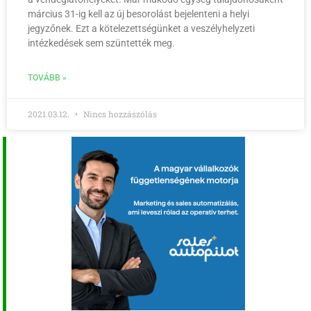
március 31-ig kell az új besorolást bejelenteni a helyi
jegyzőnek. Ezt a kötelezettségünket a veszélyhelyzeti
intézkedések sem szüntették meg.
TOVÁBB »
2021.03.12.
Nincs hozzászólás