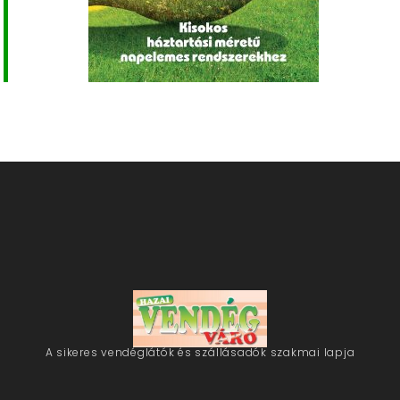
A sikeres vendéglátók és szállásadók szakmai lapja