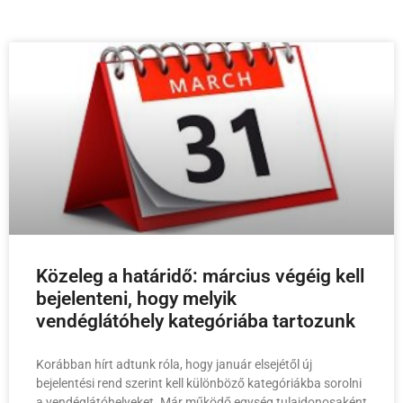
Közeleg a határidő: március végéig kell
bejelenteni, hogy melyik
vendéglátóhely kategóriába tartozunk
Korábban hírt adtunk róla, hogy január elsejétől új
bejelentési rend szerint kell különböző kategóriákba sorolni
a vendéglátóhelyeket. Már működő egység tulajdonosaként