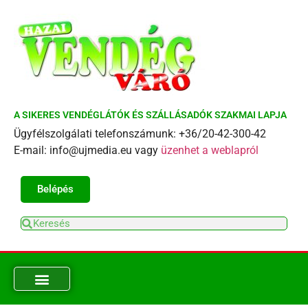
A SIKERES VENDÉGLÁTÓK ÉS SZÁLLÁSADÓK SZAKMAI LAPJA
Ügyfélszolgálati telefonszámunk: +36/20-42-300-42
E-mail: info@ujmedia.eu vagy
üzenhet a weblapról
Belépés