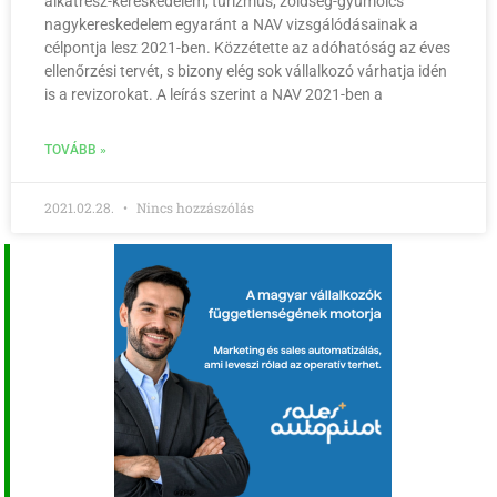
alkatrész-kereskedelem, turizmus, zöldség-gyümölcs
nagykereskedelem egyaránt a NAV vizsgálódásainak a
célpontja lesz 2021-ben. Közzétette az adóhatóság az éves
ellenőrzési tervét, s bizony elég sok vállalkozó várhatja idén
is a revizorokat. A leírás szerint a NAV 2021-ben a
TOVÁBB »
2021.02.28.
Nincs hozzászólás