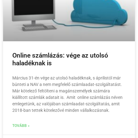
Online számlázás: vége az utolsó
haladéknak is
Március 31-én vége az utolsó haladéknak, s áprilistól már
bünteti a NAV a nem megfelelő számlaadat-szolgáltatást.
Már kötelező feltölteni a magánszemélyek számára
kiállított számlák adatait is. Amit online számlázás néven
emlegetünk, az valójában számlaadat-szolgáltatás, amit
2018-ban tettek kötelezővé minden vállalkozásnak.
TOVÁBB »