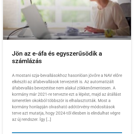
Jön az e-áfa és egyszerűsödik a
számlázás
A mostani szja-bevallásokhoz hasonlóan jövőre a NAV előre
elkészíti az áfabevallások tervezetét is. Az automatizált
áfabevallás bevezetése nem alakul zökkenőmentesen. A
kormány már 2021-re tervezte ezt a lépést, majd az átállást
ismeretlen okokból többször is elhalasztották. Most a
kormány honlapján olvasható adótörvény-módosítások
terve azt mutatja, hogy 2024-től élesben is elindulhat végre
az új rendszer. Így […]