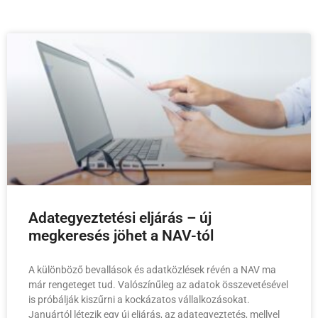
Adategyeztetési eljárás – új
megkeresés jöhet a NAV-tól
A különböző bevallások és adatközlések révén a NAV ma
már rengeteget tud. Valószínűleg az adatok összevetésével
is próbálják kiszűrni a kockázatos vállalkozásokat.
Januártól létezik egy új eljárás, az adategyeztetés, mellyel