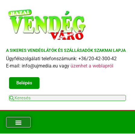
A SIKERES VENDÉGLÁTÓK ÉS SZÁLLÁSADÓK SZAKMAI LAPJA
Ügyfélszolgálati telefonszámunk: +36/20-42-300-42
E-mail: info@ujmedia.eu vagy
üzenhet a weblapról
Belépés