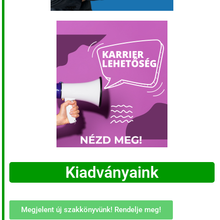
Kiadványaink
Megjelent új szakkönyvünk! Rendelje meg!