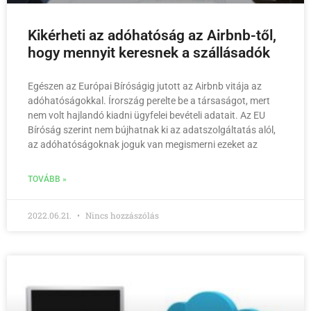
Kikérheti az adóhatóság az Airbnb-től,
hogy mennyit keresnek a szállásadók
Egészen az Európai Bíróságig jutott az Airbnb vitája az
adóhatóságokkal. Írország perelte be a társaságot, mert
nem volt hajlandó kiadni ügyfelei bevételi adatait. Az EU
Bíróság szerint nem bújhatnak ki az adatszolgáltatás alól,
az adóhatóságoknak joguk van megismerni ezeket az
TOVÁBB »
2022.06.21.
Nincs hozzászólás