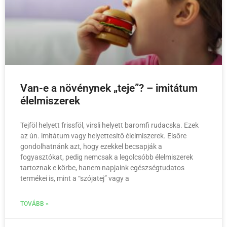
Van-e a növénynek „teje”? – imitátum
élelmiszerek
Tejföl helyett frissföl, virsli helyett baromfi rudacska. Ezek
az ún. imitátum vagy helyettesítő élelmiszerek. Elsőre
gondolhatnánk azt, hogy ezekkel becsapják a
fogyasztókat, pedig nemcsak a legolcsóbb élelmiszerek
tartoznak e körbe, hanem napjaink egészségtudatos
termékei is, mint a “szójatej” vagy a
TOVÁBB »