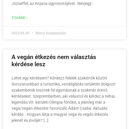
Józseffel, az Anjuna ügyvezetőjével. Névjegy:
TOVÁBB »
2023.09.25.
Nincs hozzászólás
A vegán étkezés nem választás
kérdése lesz
Lehet egy kérdésem? Kérdezz-felelek szakértők között
Sorozatunkban a turisztika, vendéglátás területén dolgozó
szakemberek tesznek fel egymásnak a szakmát érintő
kérdéseket. Szeptemberben, aki válaszol és kérdez a néhai,
legendás VII. kerületi Olimpia főnöke, a jelenleg már a
vega/vegán étkezést favorizáló Ádám Csaba: Aktuális
kérdés: : Hogyan látja a magyar vega és vegán étkezés
jelenét és jövőjét? […]