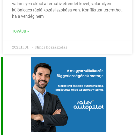
valamilyen okból alternatív étrendet követ, valamilyen
különleges táplálkozási szokása van. Konfliktust teremthet,
ha a vendég nem
TOVÁBB »
2021.11.01.
Nincs hozzászólás