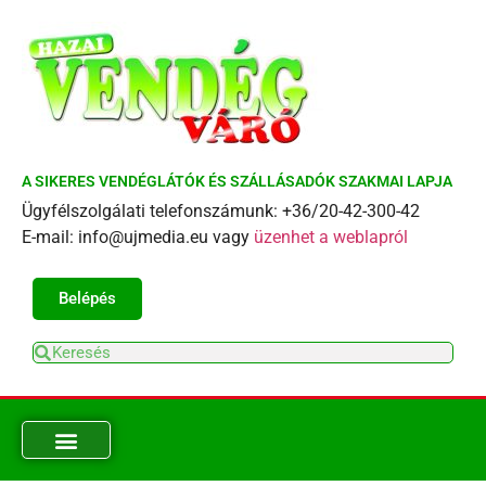
A SIKERES VENDÉGLÁTÓK ÉS SZÁLLÁSADÓK SZAKMAI LAPJA
Ügyfélszolgálati telefonszámunk: +36/20-42-300-42
E-mail: info@ujmedia.eu vagy
üzenhet a weblapról
Belépés