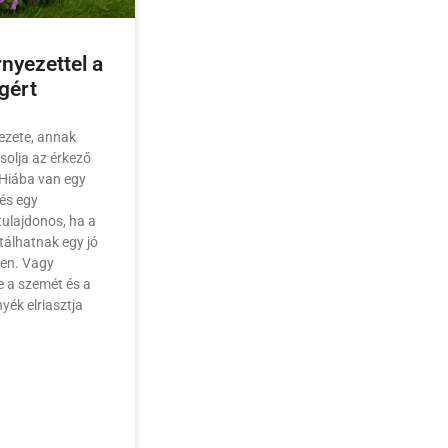
nyezettel a
gért
yezete, annak
solja az érkező
 Hiába van egy
és egy
tulajdonos, ha a
álhatnak egy jó
ken. Vagy
e a szemét és a
yék elriasztja