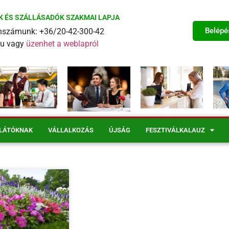
K ÉS SZÁLLÁSADÓK SZAKMAI LAPJA
Belépé
fonszámunk: +36/20-42-300-42
eu vagy
üzenhet a weblapról
LÁTÓKNAK
VÁLLALKOZÁS
ÚJSÁG
FESZTIVÁLKALAUZ