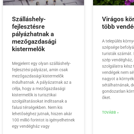
Szálláshely-
Virágos kör
fejlesztésre
több vendé
pályázhatnak a
mezőgazdasági
A település körn
szépsége befolyá
kistermelők
turisták számát.
szép vendégház, 
Megjelent egy olyan szálláshely-
szolgálatra kész 
fejlesztési pályázat, amin csak
vendégek nem sét
mezőgazdasági kistermelők
nagyot a környé
indulhatnak. A pályázatnak az a
sétálhatnának, d
célja, hogy a mezőgazdasági
gondozatlan körn
kistermelők is turisztikai
őket.
szolgáltatásokat indítsanak a
falusi térségekben. Nem kis
TOVÁBB »
lehetőséghez jutnak, hiszen akár
100 millió forintot is igényelhetnek
egy vendégház vagy