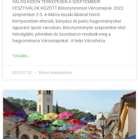
VÁLOGASSON TÉRKÉPESEN A SZEPTEMBERI
FESZTIVÁLOK KÖZÖTT Bátonyterenyei Városnapok 2022.
szeptember 2-3. A Mátra északi lábánál festői
környezetben elterülő, bányász és palóc hagyományokat
egyaránt ápoló városban, Bátonyterenyén szeptember első
hétvégéjén, pénteken és szombaton rendezik meg a
hagyományos Városnapokat. A helyi Városháza
TOVÁBB »
2022.07.22.
Nincs hozzászólás