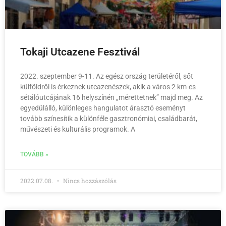
Tokaji Utcazene Fesztivál
2022. szeptember 9-11. Az egész ország területéről, sőt
külföldről is érkeznek utcazenészek, akik a város 2 km-es
sétálóutcájának 16 helyszínén „mérettetnek” majd meg. Az
egyedülálló, különleges hangulatot árasztó eseményt
tovább színesítik a különféle gasztronómiai, családbarát,
művészeti és kulturális programok. A
TOVÁBB »
2022.07.08.
Nincs hozzászólás