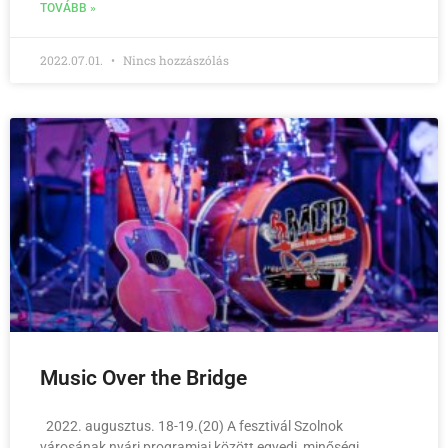
TOVÁBB »
2022.07.01.
Nincs hozzászólás
Music Over the Bridge
2022. augusztus. 18-19.(20) A fesztivál Szolnok
városának nyári programjai között egyedi, minőségi