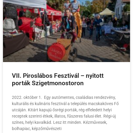
VII. Piroslábos Fesztivál – nyitott
porták Szigetmonostoron
2022. október 1. Egy autómentes, családias rendezvény,
kulturális és kulináris fesztivál a település macskaköves Fő
utcáján. Kitárt kapujú ősrégi porták, rég elfeledett helyi
receptek szerinti étkek, illatos, fűszeres falusi élet. Régi-új
színes, helyi kavalkád. Lesz itt minden. Kézművesek,
bolhapiac, képzőművészeti