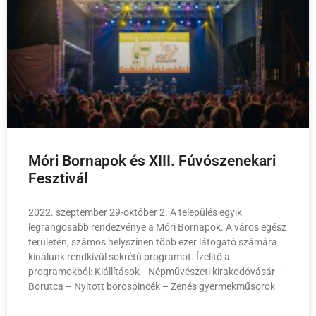
Móri Bornapok és XIII. Fúvószenekari
Fesztivál
2022. szeptember 29-október 2. A település egyik
legrangosabb rendezvénye a Móri Bornapok. A város egész
területén, számos helyszínen több ezer látogató számára
kínálunk rendkívül sokrétű programot. Ízelítő a
programokból: Kiállítások– Népművészeti kirakodóvásár –
Borutca – Nyitott borospincék – Zenés gyermekműsorok