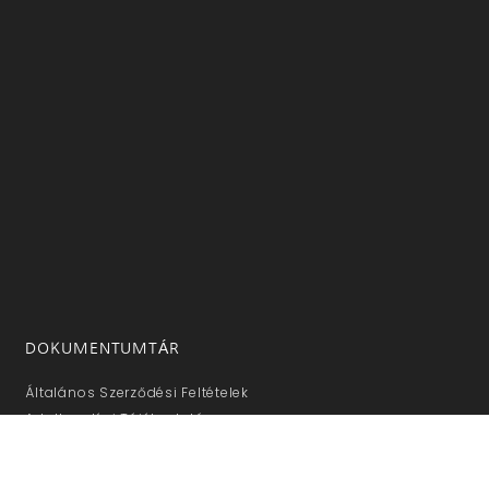
DOKUMENTUMTÁR
Általános Szerződési Feltételek
Adatkezelési Tájékoztató
Sütikezelési Tájékoztató
Impresszum