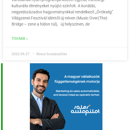
kulturális élményeket nyújtó színfolt. A korábbi,
negyedszázados hagyományokkal rendelkező „Örökség”
Világzenei Fesztivál idéntől új néven (Music Over(The)
Bridge – zene a hídon túl), új helyszínen, de
TOVÁBB »
2022.06.27.
Nincs hozzászólás