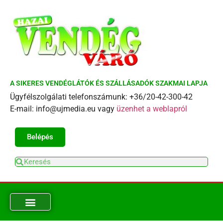
A SIKERES VENDÉGLÁTÓK ÉS SZÁLLÁSADÓK SZAKMAI LAPJA
Ügyfélszolgálati telefonszámunk: +36/20-42-300-42
E-mail: info@ujmedia.eu vagy
üzenhet a weblapról
Belépés