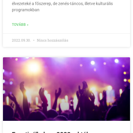
élvezeteké a főszerep, de zenés-táncos, illetve kulturális
programokban
TOVÁBB »
2022.09.30.
Nincs hozzászólás