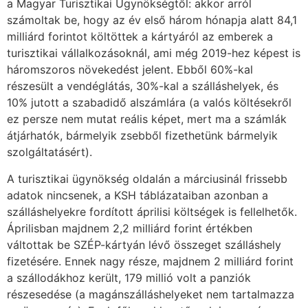
a Magyar Turisztikai Ügynökségtől: akkor arról
számoltak be, hogy az év első három hónapja alatt 84,1
milliárd forintot költöttek a kártyáról az emberek a
turisztikai vállalkozásoknál, ami még 2019-hez képest is
háromszoros növekedést jelent. Ebből 60%-kal
részesült a vendéglátás, 30%-kal a szálláshelyek, és
10% jutott a szabadidő alszámlára (a valós költésekről
ez persze nem mutat reális képet, mert ma a számlák
átjárhatók, bármelyik zsebből fizethetünk bármelyik
szolgáltatásért).
A turisztikai ügynökség oldalán a márciusinál frissebb
adatok nincsenek, a KSH táblázataiban azonban a
szálláshelyekre fordított áprilisi költségek is fellelhetők.
Áprilisban majdnem 2,2 milliárd forint értékben
váltottak be SZÉP-kártyán lévő összeget szálláshely
fizetésére. Ennek nagy része, majdnem 2 milliárd forint
a szállodákhoz került, 179 millió volt a panziók
részesedése (a magánszálláshelyeket nem tartalmazza