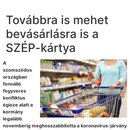
Továbbra is mehet
bevásárlásra is a
SZÉP-kártya
A
szomszédos
országban
fennálló
fegyveres
konfliktus
égisze alatt a
kormány
legalább
novemberig meghosszabbította a koronavírus-járvány