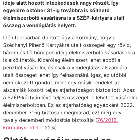
ideje alatt hozott intézkedések nagy részét. Így
egyelőre október 31-ig továbbra is költhető
élelmiszerbolti vásárlásra is a SZÉP-kártyára utalt
összeg a vendéglátás helyett.
Idén februárban döntött úgy a kormány, hogy a
Széchenyi Pihenő Kártyákra utalt összegek egy rövid,
három és fél hónapos ideig élelmiszerbolti vásárlásokra
is elkölthetők. Kizárólag élelmiszert lehet ebből a
pénzből vásárolni, és csak a vendéglátás alszámlára
utalt összeget lehet így felhasználni. Igaz, ez utóbbi
nem okozott gondot, mert egy másik rendelet az
alszámlák között teljes átjárhatóságot biztosított. Azaz
a SZÉP-kártyán lévő teljes összeget le lehetett vásárolni
élelmiszerboltban. Ez az átjárhatóság egyébként 2022.
december 31-ig biztosan megmarad, ezt még egy
tavaly decemberi módosítás biztosítja (
76/2018.
kormányrendelet
22.§).