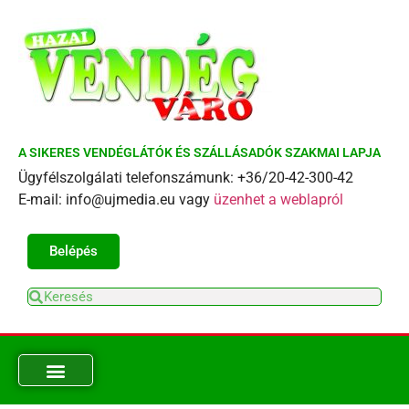
A SIKERES VENDÉGLÁTÓK ÉS SZÁLLÁSADÓK SZAKMAI LAPJA
Ügyfélszolgálati telefonszámunk: +36/20-42-300-42
E-mail: info@ujmedia.eu vagy
üzenhet a weblapról
Belépés