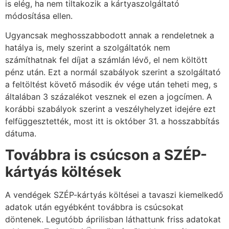
is elég, ha nem tiltakozik a kártyaszolgáltató
módosítása ellen.
Ugyancsak meghosszabbodott annak a rendeletnek a
hatálya is, mely szerint a szolgáltatók nem
számíthatnak fel díjat a számlán lévő, el nem költött
pénz után. Ezt a normál szabályok szerint a szolgáltató
a feltöltést követő második év vége után teheti meg, s
általában 3 százalékot vesznek el ezen a jogcímen. A
korábbi szabályok szerint a veszélyhelyzet idejére ezt
felfüggesztették, most itt is október 31. a hosszabbítás
dátuma.
Továbbra is csúcson a SZÉP-
kártyás költések
A vendégek SZÉP-kártyás költései a tavaszi kiemelkedő
adatok után egyébként továbbra is csúcsokat
döntenek. Legutóbb áprilisban láthattunk friss adatokat