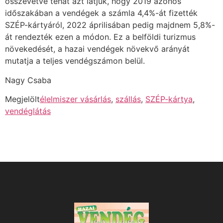
összevetve tehát azt látjuk, hogy 2019 azonos
időszakában a vendégek a számla 4,4%-át fizették
SZÉP-kártyáról, 2022 áprilisában pedig majdnem 5,8%-
át rendezték ezen a módon. Ez a belföldi turizmus
növekedését, a hazai vendégek növekvő arányát
mutatja a teljes vendégszámon belül.
Nagy Csaba
Megjelölt
élelmiszer vásárlás
,
szállás
,
SZÉP-kártya
,
vendéglátás