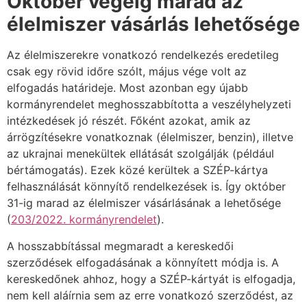
Október végéig marad az
élelmiszer vásárlás lehetősége
Az élelmiszerekre vonatkozó rendelkezés eredetileg
csak egy rövid időre szólt, május vége volt az
elfogadás határideje. Most azonban egy újabb
kormányrendelet meghosszabbította a veszélyhelyzeti
intézkedések jó részét. Főként azokat, amik az
árrögzítésekre vonatkoznak (élelmiszer, benzin), illetve
az ukrajnai menekültek ellátását szolgálják (például
bértámogatás). Ezek közé kerültek a SZÉP-kártya
felhasználását könnyítő rendelkezések is. Így október
31-ig marad az élelmiszer vásárlásának a lehetősége
(
203/2022. kormányrendelet
).
A hosszabbítással megmaradt a kereskedői
szerződések elfogadásának a könnyített módja is. A
kereskedőnek ahhoz, hogy a SZÉP-kártyát is elfogadja,
nem kell aláírnia sem az erre vonatkozó szerződést, az