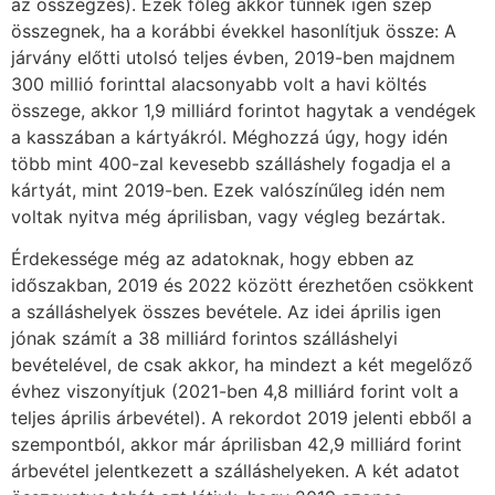
az összegzés). Ezek főleg akkor tűnnek igen szép
összegnek, ha a korábbi évekkel hasonlítjuk össze: A
járvány előtti utolsó teljes évben, 2019-ben majdnem
300 millió forinttal alacsonyabb volt a havi költés
összege, akkor 1,9 milliárd forintot hagytak a vendégek
a kasszában a kártyákról. Méghozzá úgy, hogy idén
több mint 400-zal kevesebb szálláshely fogadja el a
kártyát, mint 2019-ben. Ezek valószínűleg idén nem
voltak nyitva még áprilisban, vagy végleg bezártak.
Érdekessége még az adatoknak, hogy ebben az
időszakban, 2019 és 2022 között érezhetően csökkent
a szálláshelyek összes bevétele. Az idei április igen
jónak számít a 38 milliárd forintos szálláshelyi
bevételével, de csak akkor, ha mindezt a két megelőző
évhez viszonyítjuk (2021-ben 4,8 milliárd forint volt a
teljes április árbevétel). A rekordot 2019 jelenti ebből a
szempontból, akkor már áprilisban 42,9 milliárd forint
árbevétel jelentkezett a szálláshelyeken. A két adatot