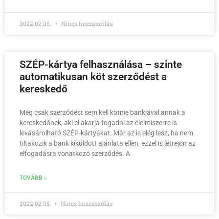
2022.02.06.
Nincs hozzászólás
SZÉP-kártya felhasználása – szinte
automatikusan köt szerződést a
kereskedő
Még csak szerződést sem kell kötnie bankjával annak a
kereskedőnek, aki el akarja fogadni az élelmiszerre is
levásárolható SZÉP-kártyákat. Már az is elég lesz, ha nem
tiltakozik a bank kiküldött ajánlata ellen, ezzel is létrejön az
elfogadásra vonatkozó szerződés. A
TOVÁBB »
2022.02.05.
Nincs hozzászólás