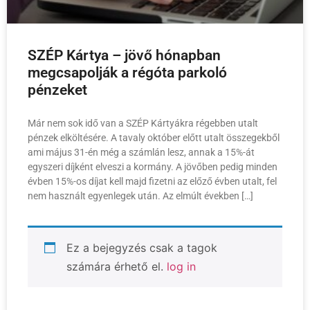
SZÉP Kártya – jövő hónapban
megcsapolják a régóta parkoló
pénzeket
Már nem sok idő van a SZÉP Kártyákra régebben utalt
pénzek elköltésére. A tavaly október előtt utalt összegekből
ami május 31-én még a számlán lesz, annak a 15%-át
egyszeri díjként elveszi a kormány. A jövőben pedig minden
évben 15%-os díjat kell majd fizetni az előző évben utalt, fel
nem használt egyenlegek után. Az elmúlt években […]
Ez a bejegyzés csak a tagok
számára érhető el.
log in