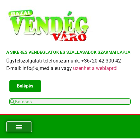
A SIKERES VENDÉGLÁTÓK ÉS SZÁLLÁSADÓK SZAKMAI LAPJA
Ügyfélszolgálati telefonszámunk: +36/20-42-300-42
E-mail: info@ujmedia.eu vagy
üzenhet a weblapról
Belépés