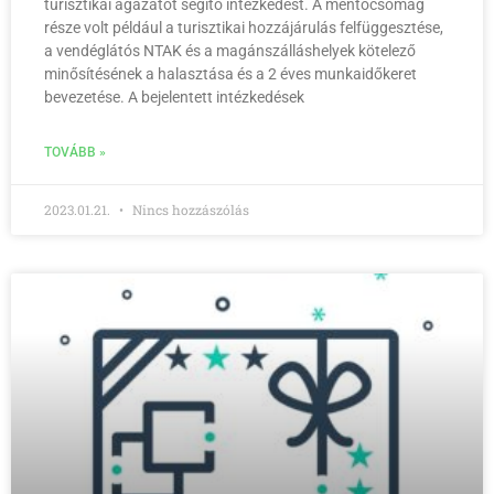
turisztikai ágazatot segítő intézkedést. A mentőcsomag
része volt például a turisztikai hozzájárulás felfüggesztése,
a vendéglátós NTAK és a magánszálláshelyek kötelező
minősítésének a halasztása és a 2 éves munkaidőkeret
bevezetése. A bejelentett intézkedések
TOVÁBB »
2023.01.21.
Nincs hozzászólás