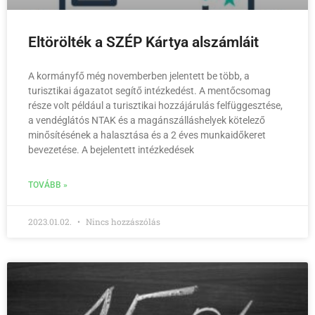
Eltörölték a SZÉP Kártya alszámláit
A kormányfő még novemberben jelentett be több, a
turisztikai ágazatot segítő intézkedést. A mentőcsomag
része volt például a turisztikai hozzájárulás felfüggesztése,
a vendéglátós NTAK és a magánszálláshelyek kötelező
minősítésének a halasztása és a 2 éves munkaidőkeret
bevezetése. A bejelentett intézkedések
TOVÁBB »
2023.01.02.
Nincs hozzászólás