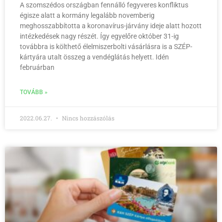
A szomszédos országban fennálló fegyveres konfliktus
égisze alatt a kormány legalább novemberig
meghosszabbította a koronavírus-járvány ideje alatt hozott
intézkedések nagy részét. Így egyelőre október 31-ig
továbbra is költhető élelmiszerbolti vásárlásra is a SZÉP-
kártyára utalt összeg a vendéglátás helyett. Idén
februárban
TOVÁBB »
2022.06.27.
Nincs hozzászólás