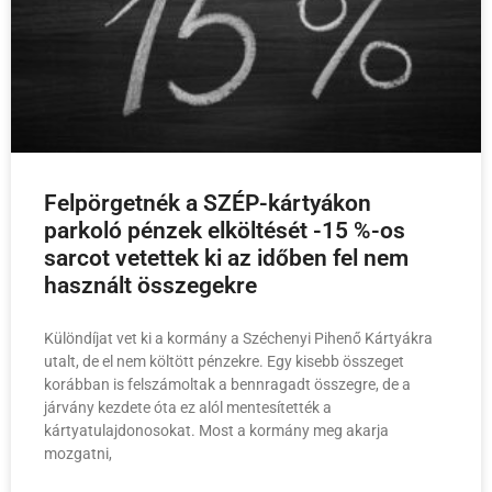
Felpörgetnék a SZÉP-kártyákon
parkoló pénzek elköltését -15 %-os
sarcot vetettek ki az időben fel nem
használt összegekre
Különdíjat vet ki a kormány a Széchenyi Pihenő Kártyákra
utalt, de el nem költött pénzekre. Egy kisebb összeget
korábban is felszámoltak a bennragadt összegre, de a
járvány kezdete óta ez alól mentesítették a
kártyatulajdonosokat. Most a kormány meg akarja
mozgatni,