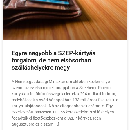
Egyre nagyobb a SZÉP-kártyás
forgalom, de nem elsősorban
szálláshelyekre megy
A Nemzetgazdasági Minisztérium októberi közleménye
szerint az év első nyolc hónapjában a Széchenyi Pihenő
kártyákra feltöltött összegek elérték a 294 milliárd forintot,
melyből csak a nyári hónapokban 133 milliárdot fizettek ki a
kártyatulajdonosok. Nő az elfogadóhelyek száma is. Egy
évvel ezelőtt összesen 11.155 kereskedelmi szálláshelyen
fogadták el fizetőeszközként a SZÉP-kártyát. Idén
augusztusra ez a szám […]