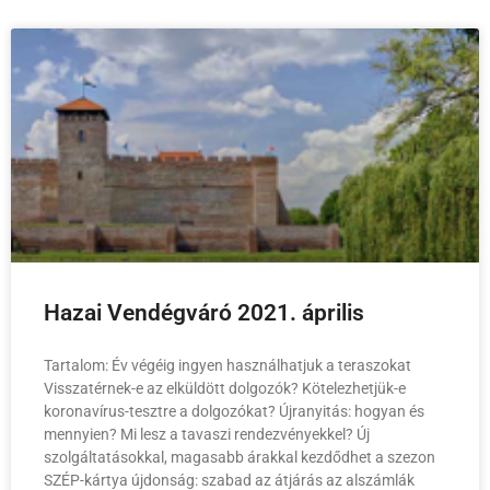
Hazai Vendégváró 2021. április
Tartalom: Év végéig ingyen használhatjuk a teraszokat
Visszatérnek-e az elküldött dolgozók? Kötelezhetjük-e
koronavírus-tesztre a dolgozókat? Újranyitás: hogyan és
mennyien? Mi lesz a tavaszi rendezvényekkel? Új
szolgáltatásokkal, magasabb árakkal kezdődhet a szezon
SZÉP-kártya újdonság: szabad az átjárás az alszámlák