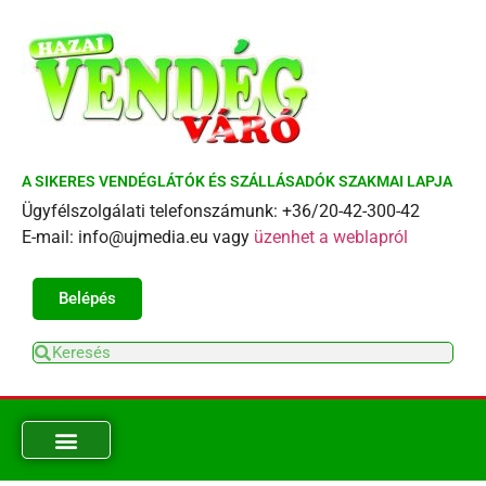
A SIKERES VENDÉGLÁTÓK ÉS SZÁLLÁSADÓK SZAKMAI LAPJA
Ügyfélszolgálati telefonszámunk: +36/20-42-300-42
E-mail: info@ujmedia.eu vagy
üzenhet a weblapról
Belépés