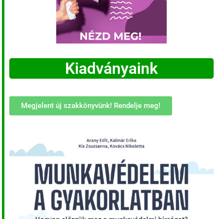
Kiadványaink
Megjelent új szakkönyvünk! Rendelje meg!