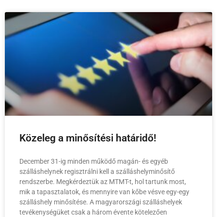
Közeleg a minősítési határidő!
December 31-ig minden működő magán- és egyéb
szálláshelynek regisztrálni kell a szálláshelyminősítő
rendszerbe. Megkérdeztük az MTMT-t, hol tartunk most,
mik a tapasztalatok, és mennyire van kőbe vésve egy-egy
szálláshely minősítése. A magyarországi szálláshelyek
tevékenységüket csak a három évente kötelezően