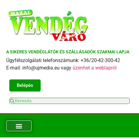
A SIKERES VENDÉGLÁTÓK ÉS SZÁLLÁSADÓK SZAKMAI LAPJA
Ügyfélszolgálati telefonszámunk: +36/20-42-300-42
E-mail: info@ujmedia.eu vagy
üzenhet a weblapról
Belépés