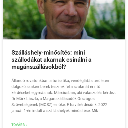
Szálláshely-minősítés: mini
szállodákat akarnak csinálni a
magánszállásokból?
Állandó rovatunkban a turisztika, vendéglátás területén
dolgozó szakemberek tesznek fel a szakmát érintő
kérdéseket egymásnak. Márciusban, aki válaszol és kérdez:
Dr Mörk László, a Magánszállásadók Országos
Szövetségének (MOSZ) elnöke. E havi kérdésünk: 2022.
január 1-én indult a szálláshelyek minősítése. Mik
TOVÁBB »