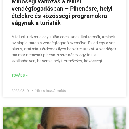
Minőségi változás a falusi
vendégfogadásban – Pihenésre, helyi
ételekre és közösségi programokra
vágynak a turisták
A falusi turizmus egy különleges turisztikai termék, aminek
az alapja maga a vendégfogadó személye. Ez ad egy olyan
pluszt, ami miatt érdemes ilyen helyekre utazni. A vendégek
ma már nemcsak pihenni szeretnének egy falusi
szálláshelyen, hanem a helyi termékeket, közösségi
TOVÁBB »
2022.08.19.
Nincs hozzászólás