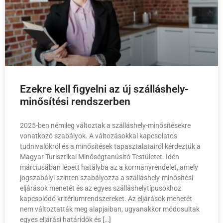
Ezekre kell figyelni az új szálláshely-
minősítési rendszerben
2025-ben némileg változtak a szálláshely-minősítésekre
vonatkozó szabályok. A változásokkal kapcsolatos
tudnivalókról és a minősítések tapasztalatairól kérdeztük a
Magyar Turisztikai Minőségtanúsító Testületet. Idén
márciusában lépett hatályba az a kormányrendelet, amely
jogszabályi szinten szabályozza a szálláshely-minősítési
eljárások menetét és az egyes szálláshelytípusokhoz
kapcsolódó kritériumrendszereket. Az eljárások menetét
nem változtatták meg alapjaiban, ugyanakkor módosultak
egyes eljárási határidők és […]