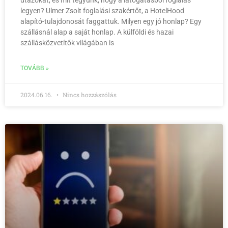
utazókat, és mit tegyünk, hogy a látogatásból foglalás
legyen? Ulmer Zsolt foglalási szakértőt, a HotelHood
alapító-tulajdonosát faggattuk. Milyen egy jó honlap? Egy
szállásnál alap a saját honlap. A külföldi és hazai
szállásközvetítők világában is
TOVÁBB »
2024.06.16.
Nincs hozzászólás