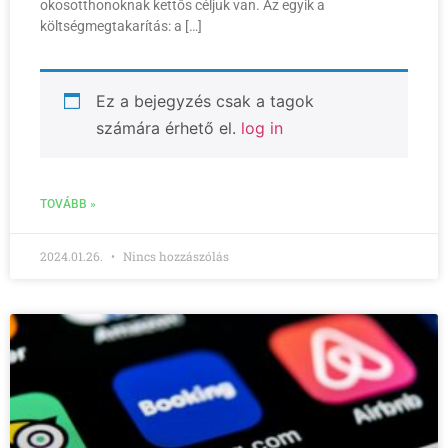
okosotthonoknak kettős céljuk van. Az egyik a
költségmegtakarítás: a […]
Ez a bejegyzés csak a tagok
számára érhető el.
log in
TOVÁBB »
2024.01.26.
Nincs hozzászólás