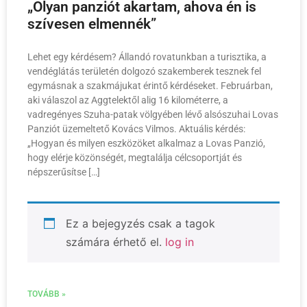
„Olyan panziót akartam, ahova én is
szívesen elmennék”
Lehet egy kérdésem? Állandó rovatunkban a turisztika, a
vendéglátás területén dolgozó szakemberek tesznek fel
egymásnak a szakmájukat érintő kérdéseket. Februárban,
aki válaszol az Aggtelektől alig 16 kilométerre, a
vadregényes Szuha-patak völgyében lévő alsószuhai Lovas
Panziót üzemeltető Kovács Vilmos. Aktuális kérdés:
„Hogyan és milyen eszközöket alkalmaz a Lovas Panzió,
hogy elérje közönségét, megtalálja célcsoportját és
népszerűsítse […]
Ez a bejegyzés csak a tagok
számára érhető el.
log in
TOVÁBB »