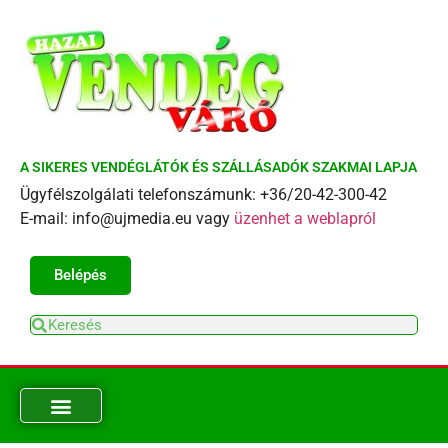
A SIKERES VENDÉGLÁTÓK ÉS SZÁLLÁSADÓK SZAKMAI LAPJA
Ügyfélszolgálati telefonszámunk: +36/20-42-300-42
E-mail: info@ujmedia.eu vagy
üzenhet a weblapról
Belépés