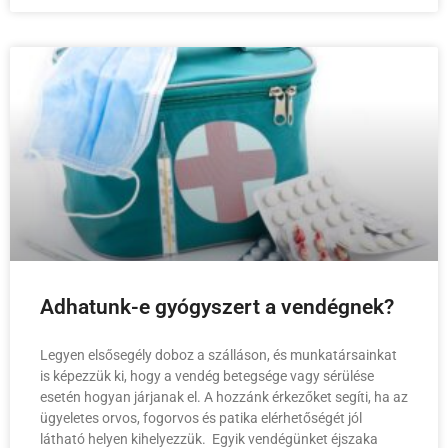
Adhatunk-e gyógyszert a vendégnek?
Legyen elsősegély doboz a szálláson, és munkatársainkat
is képezzük ki, hogy a vendég betegsége vagy sérülése
esetén hogyan járjanak el. A hozzánk érkezőket segíti, ha az
ügyeletes orvos, fogorvos és patika elérhetőségét jól
látható helyen kihelyezzük. Egyik vendégünket éjszaka