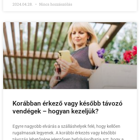
2024.04.28.
Nincs hozzászólás
Korábban érkező vagy később távozó
vendégek – hogyan kezeljük?
Egyre nagyobb elvárás a szálláshelyek felé, hogy kellően
rugalmasak legyenek. A korábbi érkezés vagy későbbi
távozás lehetősége jelentősen befolyásolhatja azt, hogy a