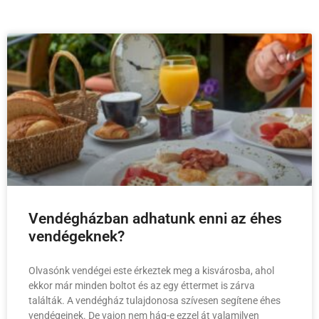
Vendégházban adhatunk enni az éhes
vendégeknek?
Olvasónk vendégei este érkeztek meg a kisvárosba, ahol
ekkor már minden boltot és az egy éttermet is zárva
találták. A vendégház tulajdonosa szívesen segítene éhes
vendégeinek. De vajon nem hág-e ezzel át valamilyen