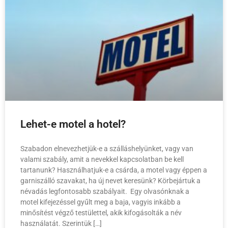
Lehet-e motel a hotel?
Szabadon elnevezhetjük-e a szálláshelyünket, vagy van
valami szabály, amit a nevekkel kapcsolatban be kell
tartanunk? Használhatjuk-e a csárda, a motel vagy éppen a
garniszálló szavakat, ha új nevet keresünk? Körbejártuk a
névadás legfontosabb szabályait. Egy olvasónknak a
motel kifejezéssel gyűlt meg a baja, vagyis inkább a
minősítést végző testülettel, akik kifogásolták a név
használatát. Szerintük […]