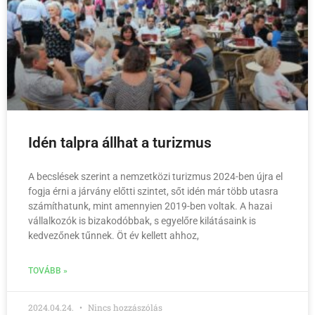
Idén talpra állhat a turizmus
A becslések szerint a nemzetközi turizmus 2024-ben újra el
fogja érni a járvány előtti szintet, sőt idén már több utasra
számíthatunk, mint amennyien 2019-ben voltak. A hazai
vállalkozók is bizakodóbbak, s egyelőre kilátásaink is
kedvezőnek tűnnek. Öt év kellett ahhoz,
TOVÁBB »
2024.04.24.
Nincs hozzászólás