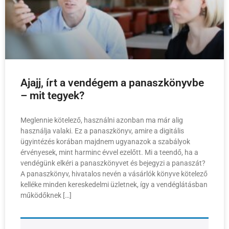
Ajajj, írt a vendégem a panaszkönyvbe
– mit tegyek?
Meglennie kötelező, használni azonban ma már alig
használja valaki. Ez a panaszkönyv, amire a digitális
ügyintézés korában majdnem ugyanazok a szabályok
érvényesek, mint harminc évvel ezelőtt. Mi a teendő, ha a
vendégünk elkéri a panaszkönyvet és bejegyzi a panaszát?
A panaszkönyv, hivatalos nevén a vásárlók könyve kötelező
kelléke minden kereskedelmi üzletnek, így a vendéglátásban
működőknek […]