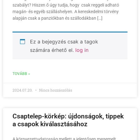
szabályt? Hiszen ő úgy tudja, hogy csak reggeli adható
magán- és egyéb szálláshelyen. A kereskedelmi törvény
alapján csak a panziókban és szállodákban […]
Ez a bejegyzés csak a tagok
számára érhető el.
log in
TOVÁBB »
2024.07.20.
Nincs hozzászólás
Csaptelep-körkép: újdonságok, tippek
a csapok kiválasztásához
A környezettudatosság mellett a jelentősen megemelt