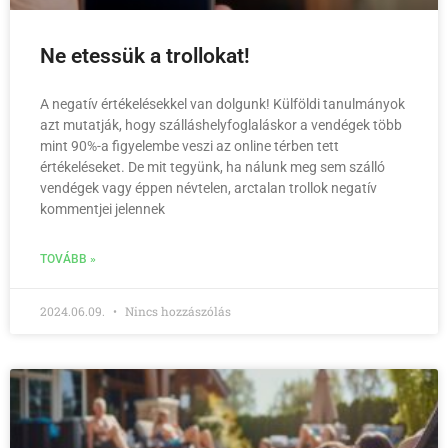
Ne etessük a trollokat!
A negatív értékelésekkel van dolgunk! Külföldi tanulmányok
azt mutatják, hogy szálláshely­foglaláskor a vendégek több
mint 90%-a figyelembe veszi az online térben tett
értékeléseket. De mit tegyünk, ha nálunk meg sem szálló
vendégek vagy éppen névtelen, arctalan trollok negatív
kommentjei jelennek
TOVÁBB »
2024.06.09.
Nincs hozzászólás