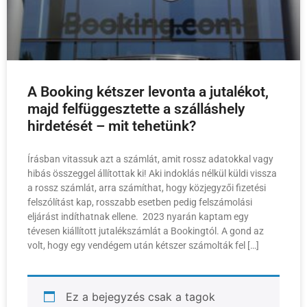
A Booking kétszer levonta a jutalékot,
majd felfüggesztette a szálláshely
hirdetését – mit tehetünk?
Írásban vitassuk azt a számlát, amit rossz adatokkal vagy
hibás összeggel állítottak ki! Aki indoklás nélkül küldi vissza
a rossz számlát, arra számíthat, hogy közjegyzői fizetési
felszólítást kap, rosszabb esetben pedig felszámolási
eljárást indíthatnak ellene. 2023 nyarán kaptam egy
tévesen kiállított jutalékszámlát a Bookingtól. A gond az
volt, hogy egy vendégem után kétszer számolták fel […]
Ez a bejegyzés csak a tagok