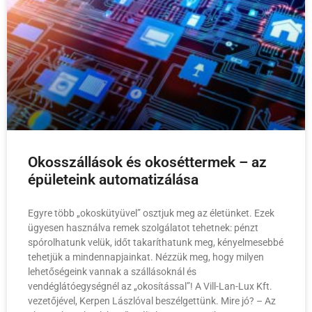
Okosszállások és okoséttermek – az
épületeink automatizálása
Egyre több „okoskütyüvel” osztjuk meg az életünket. Ezek
ügyesen használva remek szolgálatot tehetnek: pénzt
spórolhatunk velük, időt takaríthatunk meg, kényelmesebbé
tehetjük a mindennapjainkat. Nézzük meg, hogy milyen
lehetőségeink vannak a szállásoknál és
vendéglátóegységnél az „okosítással”! A Vill-Lan-Lux Kft.
vezetőjével, Kerpen Lászlóval beszélgettünk. Mire jó? – Az