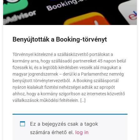
Benyújtották a Booking-törvényt
Törvénnyel kötelezné a szállásközvetítő portálokat a
kormány arra, hogy szállásadó partnereiket 45 napon belül
fizessék ki, és a legtöbb kérdésben vessék alá magukat a
magyar jogrendszernek – derül ki a Parlamenthez nemrég
benyújtott törvénytervezetből. A Booking szállásportál
nyáron kialakult fizetési nehézségei adták az apropót
ahhoz, hogy a kormány szigorítson az internetes közvetítő
vállalkozások működési feltételein. […]
Ez a bejegyzés csak a tagok
számára érhető el.
log in