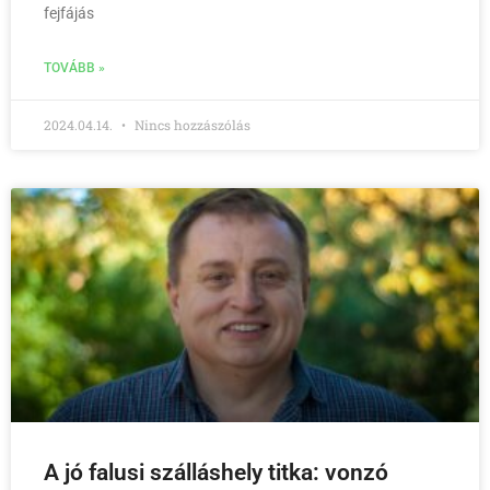
fejfájás
TOVÁBB »
2024.04.14.
Nincs hozzászólás
A jó falusi szálláshely titka: vonzó