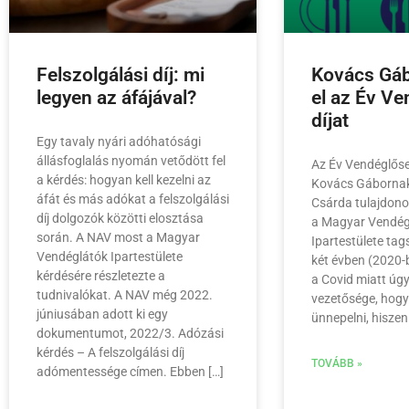
Felszolgálási díj: mi
Kovács Gáb
legyen az áfájával?
el az Év V
díjat
Egy tavaly nyári adóhatósági
állásfoglalás nyomán vetődött fel
Az Év Vendéglőse
a kérdés: hogyan kell kezelni az
Kovács Gábornak
áfát és más adókat a felszolgálási
Csárda tulajdono
díj dolgozók közötti elosztása
a Magyar Vendég
során. A NAV most a Magyar
Ipartestülete tag
Vendéglátók Ipartestülete
két évben (2020-
kérdésére részletezte a
a Covid miatt úg
tudnivalókat. A NAV még 2022.
vezetősége, hogy
júniusában adott ki egy
ünnepelni, hisze
dokumentumot, 2022/3. Adózási
kérdés – A felszolgálási díj
TOVÁBB »
adómentessége címen. Ebben […]