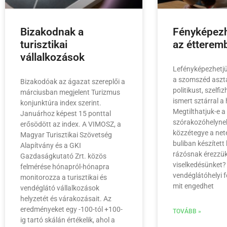
Bizakodnak a
Fényképez
turisztikai
az étterem
vállalkozások
Lefényképezhetj
a szomszéd aszta
Bizakodóak az ágazat szereplői a
politikust, szelfi
márciusban megjelent Turizmus
ismert sztárral a
konjunktúra index szerint.
Megtilthatjuk-e a
Januárhoz képest 15 ponttal
szórakozóhelyne
erősödött az index. A VIMOSZ, a
közzétegye a net
Magyar Turisztikai Szövetség
buliban készített
Alapítvány és a GKI
rázósnak érezzük
Gazdaságkutató Zrt. közös
viselkedésünket?
felmérése hónapról-hónapra
vendéglátóhelyi 
monitorozza a turisztikai és
mit engedhet
vendéglátó vállalkozások
helyzetét és várakozásait. Az
eredményeket egy -100-tól +100-
TOVÁBB »
ig tartó skálán értékelik, ahol a