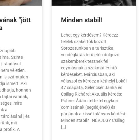
ának “jött
Minden stabil!
a
Lehet egy kérdésem? Kérdezz-
felelek szakértők között
Sorozatunkban a turisztika,
öznapibb
vendéglátás területén dolgozó
lma. Szinte
szakemberek tesznek fel
i, ráadásul
egymásnak a szakmát érintő
 nem véletlen,
kérdéseket. Márciusban, aki
n is számtalan
válaszol és kérdez a kéthelyi Lokál
ja ismert. Aki
47 csapata, Gelencsér Janka és
tudhatja, honnan
Csillag Richárd: Aktuális kérdés:
 fajtái vannak,
Pohner Ádám tette fel egykori
zséges, mire
comissának (segédjének) és
nk a
párjának a kissé talányos kérdést:
 tárolásánál, és
Minden stabil? NÉVJEGY Csillag
érünk, mit
[…]
a profik. A