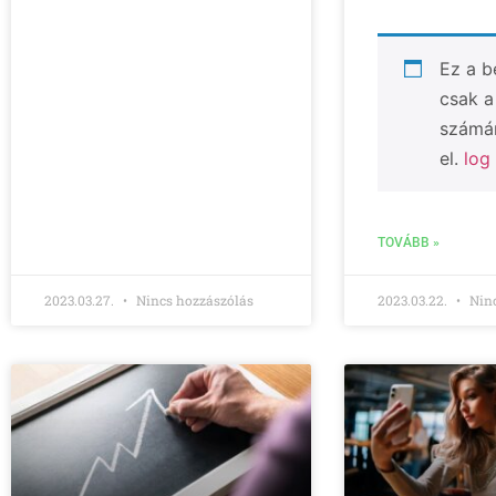
Ez a b
csak a
számár
el.
log 
TOVÁBB »
2023.03.27.
Nincs hozzászólás
2023.03.22.
Ninc