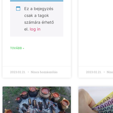
Ez a bejegyzés
csak a tagok
számára érhető
el.
log in
TOVÁBB »
2023.02.21.
Nincs hozzászólás
2023.02.21.
Ninc