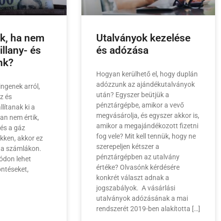
nk, ha nem
Utalványok kezelése
illany- és
és adózása
nk?
Hogyan kerülhető el, hogy duplán
adózzunk az ajándékutalványok
ingenek arról,
után? Egyszer beütjük a
z és
pénztárgépbe, amikor a vevő
lítanak ki a
megvásárolja, és egyszer akkor is,
an nem értik,
amikor a megajándékozott fizetni
és a gáz
fog vele? Mit kell tennük, hogy ne
ökken, akkor ez
szerepeljen kétszer a
k a számlákon.
pénztárgépben az utalvány
módon lehet
értéke? Olvasónk kérdésére
ntéseket,
konkrét választ adnak a
jogszabályok. A vásárlási
utalványok adózásának a mai
rendszerét 2019-ben alakította […]