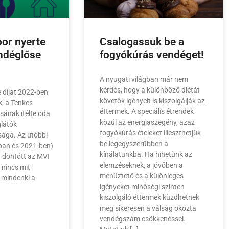
or nyerte
Csalogassuk be a
endéglőse
fogyókúrás vendéget!
A nyugati világban már nem
kérdés, hogy a különböző diétát
 díjat 2022-ben
követők igényeit is kiszolgálják az
, a Tenkes
éttermek. A speciális étrendek
sának ítélte oda
közül az energiaszegény, azaz
látók
fogyókúrás ételeket illeszthetjük
sága. Az utóbbi
be legegyszerűbben a
ban és 2021-ben)
kínálatunkba. Ha hihetünk az
y döntött az MVI
elemzéseknek, a jövőben a
 nincs mit
menüztető és a különleges
n mindenki a
igényeket minőségi szinten
kiszolgáló éttermek küzdhetnek
meg sikeresen a válság okozta
vendégszám csökkenéssel.