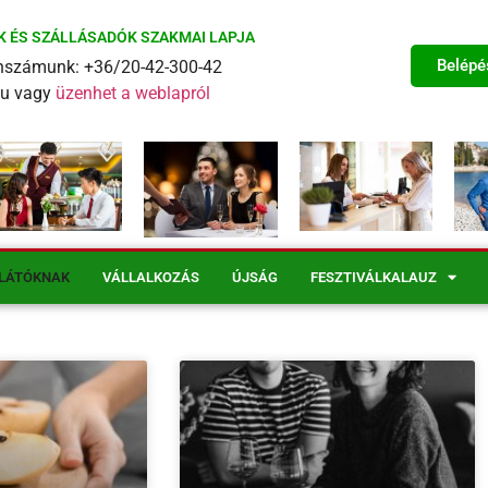
K ÉS SZÁLLÁSADÓK SZAKMAI LAPJA
Belépé
fonszámunk: +36/20-42-300-42
eu vagy
üzenhet a weblapról
LÁTÓKNAK
VÁLLALKOZÁS
ÚJSÁG
FESZTIVÁLKALAUZ