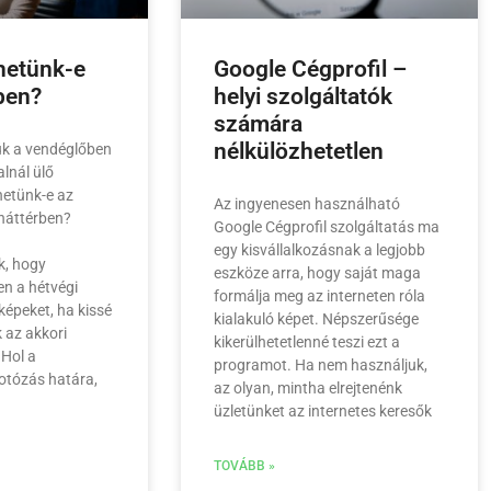
hetünk-e
Google Cégprofil –
ben?
helyi szolgáltatók
számára
nélkülözhetetlen
ük a vendéglőben
lnál ülő
zhetünk-e az
Az ingyenesen használható
 háttérben?
Google Cégprofil szolgáltatás ma
egy kisvállalkozásnak a legjobb
k, hogy
eszköze arra, hogy saját maga
en a hétvégi
formálja meg az interneten róla
 képeket, ha kissé
kialakuló képet. Népszerűsége
 az akkori
kikerülhetetlenné teszi ezt a
 Hol a
programot. Ha nem használjuk,
fotózás határa,
az olyan, mintha elrejtenénk
üzletünket az internetes keresők
TOVÁBB »