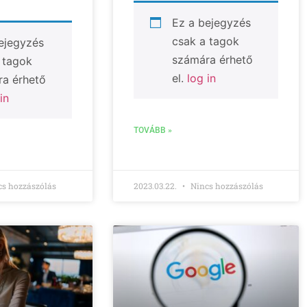
Ez a bejegyzés
csak a tagok
ejegyzés
számára érhető
 tagok
el.
log in
a érhető
in
TOVÁBB »
s hozzászólás
2023.03.22.
Nincs hozzászólás