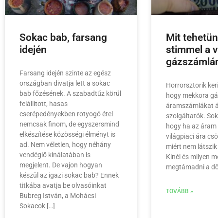
Sokac bab, farsang
Mit tehetü
idején
stimmel a v
gázszámlá
Farsang idején szinte az egész
országban divatja lett a sokac
Horrorsztorik ker
bab főzésének. A szabadtűz körül
hogy mekkora gá
felállított, hasas
áramszámlákat ál
cserépedényekben rotyogó étel
szolgáltatók. Sok
nemcsak finom, de egyszersmind
hogy ha az áram 
elkészítése közösségi élményt is
világpiaci ára cs
ad. Nem véletlen, hogy néhány
miért nem látszi
vendéglő kínálatában is
Kinél és milyen 
megjelent. De vajon hogyan
megtámadni a dö
készül az igazi sokac bab? Ennek
titkába avatja be olvasóinkat
TOVÁBB »
Bubreg István, a Mohácsi
Sokacok […]