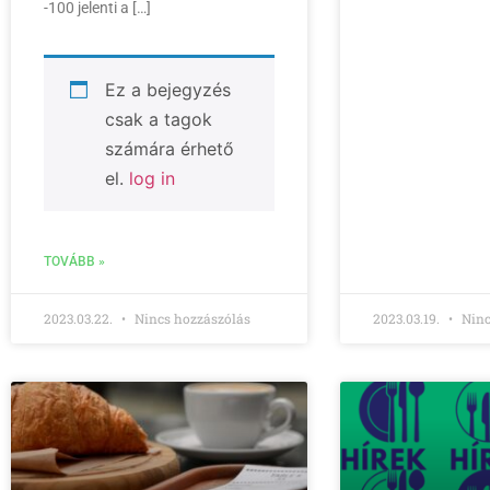
-100 jelenti a […]
Ez a bejegyzés
csak a tagok
számára érhető
el.
log in
TOVÁBB »
2023.03.22.
Nincs hozzászólás
2023.03.19.
Ninc