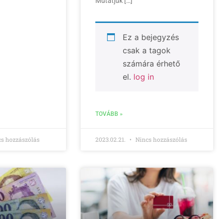
Mutatjuk […]
Ez a bejegyzés
csak a tagok
számára érhető
el.
log in
TOVÁBB »
s hozzászólás
2023.02.21.
Nincs hozzászólás