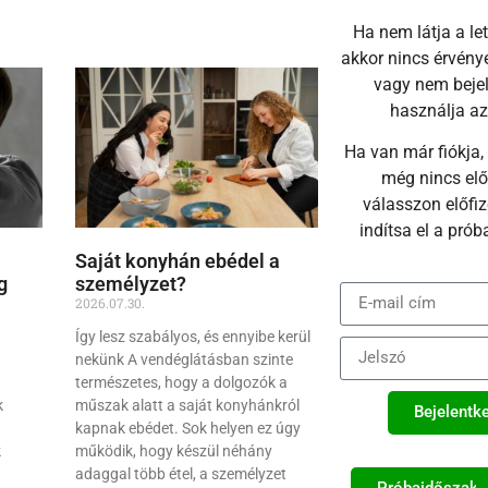
Ha nem látja a letö
akkor nincs érvénye
vagy nem beje
használja az 
Ha van már fiókja, 
még nincs elő
válasszon előfiz
indítsa el a prób
Saját konyhán ebédel a
g
személyzet?
2026.07.30.
Így lesz szabályos, és ennyibe kerül
nekünk A vendéglátásban szinte
természetes, hogy a dolgozók a
k
műszak alatt a saját konyhánkról
Bejelentk
kapnak ebédet. Sok helyen ez úgy
k
működik, hogy készül néhány
adaggal több étel, a személyzet
Próbaidőszak