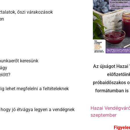
ztalatok, őszi várakozások
en
 munkaerőt keresünk
Az újságot Hazai
 ágy
előfizetőin
lőtt?
próbaidőszakos o
g lehet megfelelni a feltételeknek
formátumban is l
Hazai Vendégváró
l, hogy jó étvágya legyen a vendégnek
szeptember
Figyele