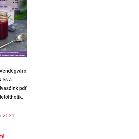
 Vendégváró
k és a
lvasóink pdf
etölthetik.
 2021.
m!