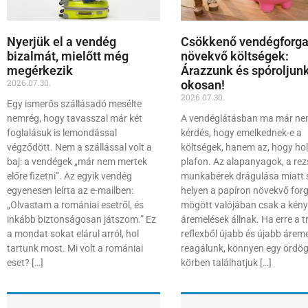
Nyerjük el a vendég
Csökkenő vendégforga
bizalmát, mielőtt még
növekvő költségek:
megérkezik
Árazzunk és spóroljun
2026.07.30.
okosan!
2026.07.30.
Egy ismerős szállásadó mesélte
nemrég, hogy tavasszal már két
A vendéglátásban ma már ne
foglalásuk is lemondással
kérdés, hogy emelkednek-e a
végződött. Nem a szállással volt a
költségek, hanem az, hogy hol
baj: a vendégek „már nem mertek
plafon. Az alapanyagok, a rezs
előre fizetni”. Az egyik vendég
munkabérek drágulása miatt 
egyenesen leírta az e-mailben:
helyen a papíron növekvő for
„Olvastam a romániai esetről, és
mögött valójában csak a kén
inkább biztonságosan játszom.” Ez
áremelések állnak. Ha erre a t
a mondat sokat elárul arról, hol
reflexből újabb és újabb árem
tartunk most. Mi volt a romániai
reagálunk, könnyen egy ördög
eset? […]
körben találhatjuk […]