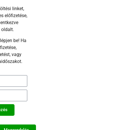
ltési linket,
s előfizetése,
lentkezve
oldalt.
lépjen be! Ha
fizetése,
etést, vagy
aidőszakot.
ezés
Megrendelés