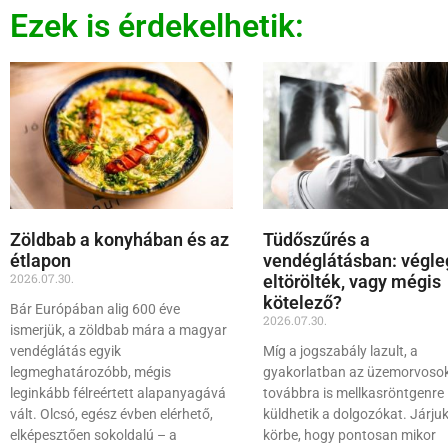
Ezek is érdekelhetik:
Zöldbab a konyhában és az
Tüdőszűrés a
étlapon
vendéglátásban: végle
2026.07.30.
eltörölték, vagy mégis
kötelező?
Bár Európában alig 600 éve
2026.07.30.
ismerjük, a zöldbab mára a magyar
vendéglátás egyik
Míg a jogszabály lazult, a
legmeghatározóbb, mégis
gyakorlatban az üzemorvoso
leginkább félreértett alapanyagává
továbbra is mellkasröntgenre
vált. Olcsó, egész évben elérhető,
küldhetik a dolgozókat. Járju
elképesztően sokoldalú – a
körbe, hogy pontosan mikor