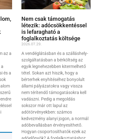
lom,
Nem csak támogatás
létezik: adócsökkentéssel
k
is lefaragható a
foglalkoztatás költsége
2026.07.29.
m az a
A vendéglátásban és a szálláshely-
szolgáltatásban a bérköltség az
 a
egyik legnehezebben kitermelhető
i és a
tétel. Sokan azt hiszik, hogy a
sok
bérterhek enyhítéséhez bonyolult
galom
állami pályázatokra vagy vissza
yszerű
nem térítendő támogatásokra kell
rendre
vadászni. Pedig a megoldás
eléssel
sokszor már ott lapul az
i
adótörvényekben: számos
kedvezmény alanyi jogon, a normál
adóbevallásban érvényesíthető.
Hogyan csoportosíthatók ezek az
adóelőnyök? A foglalkoztatáshoz