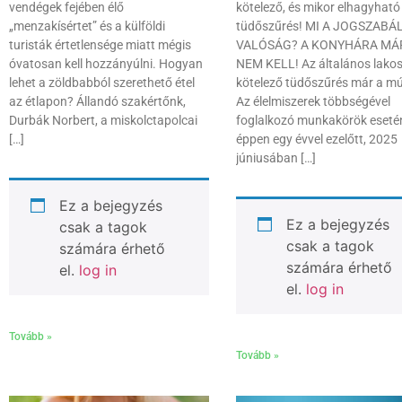
vendégek fejében élő
kötelező, és mikor elhagyható
„menzakísértet” és a külföldi
tüdőszűrés! MI A JOGSZABÁL
turisták értetlensége miatt mégis
VALÓSÁG? A KONYHÁRA MÁ
óvatosan kell hozzányúlni. Hogyan
NEM KELL! Az általános lako
lehet a zöldbabból szerethető étel
kötelező tüdőszűrés már a mú
az étlapon? Állandó szakértőnk,
Az élelmiszerek többségével
Durbák Norbert, a miskolctapolcai
foglalkozó munkakörök eseté
[…]
éppen egy évvel ezelőtt, 2025
júniusában […]
Ez a bejegyzés
Ez a bejegyzés
csak a tagok
csak a tagok
számára érhető
számára érhető
el.
log in
el.
log in
Tovább »
Tovább »