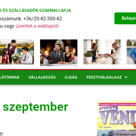
K ÉS SZÁLLÁSADÓK SZAKMAI LAPJA
Belépé
fonszámunk: +36/20-42-300-42
eu vagy
üzenhet a weblapról
LÁTÓKNAK
VÁLLALKOZÁS
ÚJSÁG
FESZTIVÁLKALAUZ
. szeptember
t!