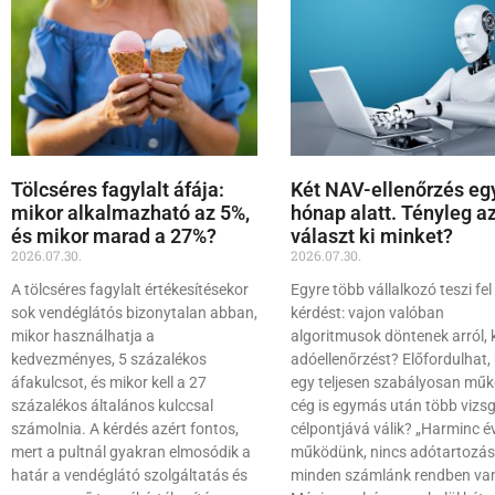
Tölcséres fagylalt áfája:
Két NAV-ellenőrzés eg
mikor alkalmazható az 5%,
hónap alatt. Tényleg a
és mikor marad a 27%?
választ ki minket?
2026.07.30.
2026.07.30.
A tölcséres fagylalt értékesítésekor
Egyre több vállalkozó teszi fel
sok vendéglátós bizonytalan abban,
kérdést: vajon valóban
mikor használhatja a
algoritmusok döntenek arról, 
kedvezményes, 5 százalékos
adóellenőrzést? Előfordulhat,
áfakulcsot, és mikor kell a 27
egy teljesen szabályosan mű
százalékos általános kulccsal
cég is egymás után több vizsg
számolnia. A kérdés azért fontos,
célpontjává válik? „Harminc é
mert a pultnál gyakran elmosódik a
működünk, nincs adótartozás
határ a vendéglátó szolgáltatás és
minden számlánk rendben va