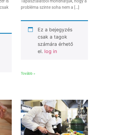
er is
Tapasztalatból mondhatjuk, hogy a
 csak
probléma szinte soha nem a […]
Ez a bejegyzés
csak a tagok
számára érhető
el.
log in
Tovább »