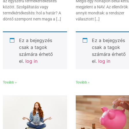
az egyszerű termékértékesítés
Mégis egy hónapon belül kétsz
között. Szolgáltatás vagy
megjelent a NAV. Az ellenőrök
termékértékesítés: hol a határ? A
annyit mondtak: a rendszer
döntő szempont nem maga a […]
választott […]
Ez a bejegyzés
Ez a bejegyzés
csak a tagok
csak a tagok
számára érhető
számára érhető
el.
log in
el.
log in
Tovább »
Tovább »