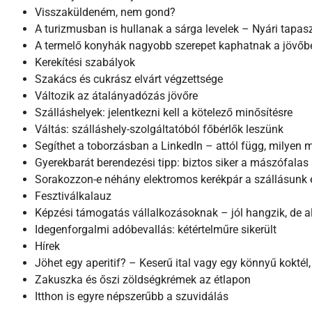
Visszaküldeném, nem gond?
A turizmusban is hullanak a sárga levelek – Nyári tapas
A termelő konyhák nagyobb szerepet kaphatnak a jövőb
Kerekítési szabályok
Szakács és cukrász elvárt végzettsége
Változik az átalányadózás jövőre
Szálláshelyek: jelentkezni kell a kötelező minősítésre
Váltás: szálláshely-szolgáltatóból főbérlők leszünk
Segíthet a toborzásban a LinkedIn – attól függ, milyen
Gyerekbarát berendezési tipp: biztos siker a mászófalas
Sorakozzon-e néhány elektromos kerékpár a szállásunk e
Fesztiválkalauz
Képzési támogatás vállalkozásoknak – jól hangzik, de ali
Idegenforgalmi adóbevallás: kétértelműre sikerült
Hírek
Jöhet egy aperitif? – Keserű ital vagy egy könnyű kokté
Zakuszka és őszi zöldségkrémek az étlapon
Itthon is egyre népszerűbb a szuvidálás