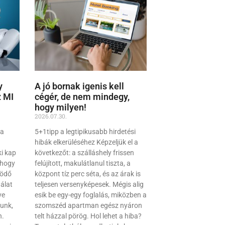
y
A jó bornak igenis kell
z MI
cégér, de nem mindegy,
hogy milyen!
2026.07.30.
 a
5+1tipp a legtipikusabb hirdetési
hibák elkerüléséhez Képzeljük el a
ki kap
következőt: a szálláshely frissen
 hogy
felújított, makulátlanul tiszta, a
ködő
központ tíz perc séta, és az árak is
álat
teljesen versenyképesek. Mégis alig
ve
esik be egy-egy foglalás, miközben a
unk,
szomszéd apartman egész nyáron
n.
telt házzal pörög. Hol lehet a hiba?