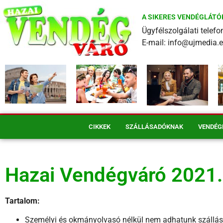
A SIKERES VENDÉGLÁTÓ
Ügyfélszolgálati tele
E-mail: info@ujmedia.
CIKKEK
SZÁLLÁSADÓKNAK
VENDÉG
Hazai Vendégváró 2021
Tartalom:
Személyi és okmányolvasó nélkül nem adhatunk szállás