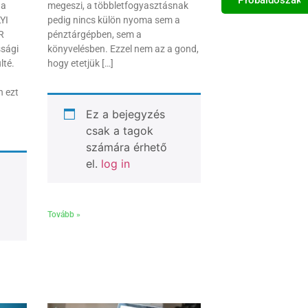
 a
megeszi, a többletfogyasztásnak
YI
pedig nincs külön nyoma sem a
R
pénztárgépben, sem a
ssági
könyvelésben. Ezzel nem az a gond,
lté.
hogy etetjük […]
n ezt
Ez a bejegyzés
csak a tagok
számára érhető
el.
log in
Tovább »